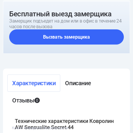
Бесплатный выезд замерщика
Замерщик подъедет на дом или в офис в течение 24
часов после вызова
Вызвать замерщика
Характеристики
Описание
Отзывы
0
Технические характеристики Ковролин
AW Sensualite Secret 44
Класс пожарной безопасности