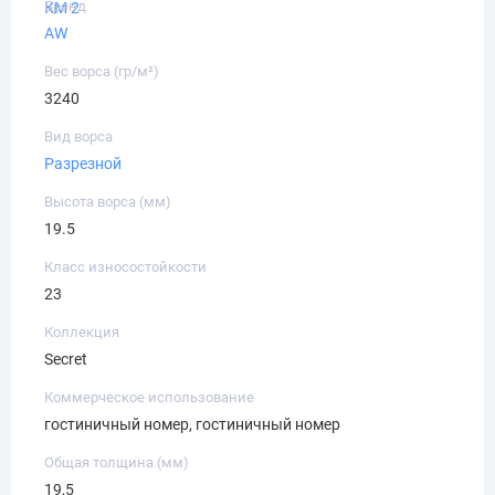
Бренд
КМ 2
AW
Вес ворса (гр/м²)
3240
Вид ворса
Разрезной
Высота ворса (мм)
19.5
Класс износостойкости
23
Коллекция
Secret
Коммерческое использование
гостиничный номер, гостиничный номер
Общая толщина (мм)
19,5