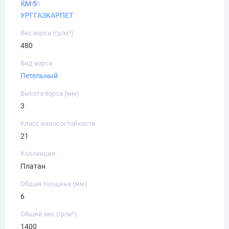
Бренд
КМ 5
УРГГАЗКАРПЕТ
Вес ворса (гр/м²)
480
Вид ворса
Петельный
Высота ворса (мм)
3
Класс износостойкости
21
Коллекция
Платан
Общая толщина (мм)
6
Общий вес (гр/м²)
1400