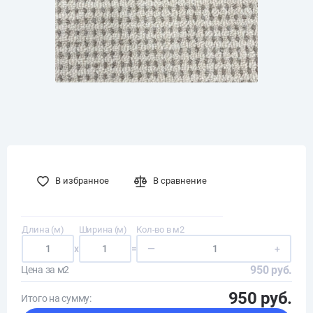
В избранное
В сравнение
Длина (м)
Ширина (м)
Кол-во в м2
x
=
—
+
950 руб.
Цена за м2
950 руб.
Итого на сумму: