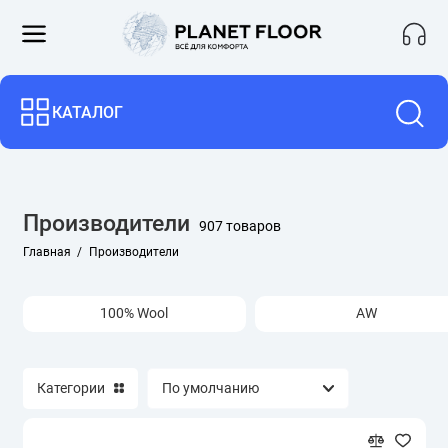
100% Wool
КАТАЛОГ
AW
AW COMMERCIAL
Производители
907 товаров
AW Gaia
Главная
Производители
AW Invictus
100% Wool
AW
AW Masquerade
AW Sensualite
Категории
AW Velvet