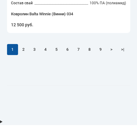
Состав свай
100% ПА (полиамид)
Ковролин Balta Winnie (Винни) 034
12 500 руб.
1
2
3
4
5
6
7
8
9
>
>|