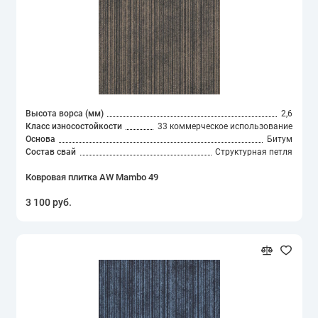
Sisal
Tarkett
Viscose
Витебские ковры
Высота ворса (мм)
2,6
Класс износостойкости
33 коммерческое использование
Основа
Битум
Выставочный
Состав свай
Структурная петля
Зартекс
Ковровая плитка AW Mambo 49
3 100 руб.
Зартекс COMMERCIAL
УРГГАЗКАРПЕТ
Циновка AW
Показать все