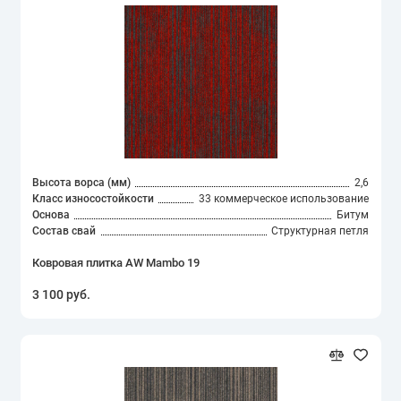
AW Vivendi
Balsan COMMERCIAL
Balta
Betap
BIG
Высота ворса (мм)
2,6
Класс износостойкости
33 коммерческое использование
Основа
Битум
Coton
Состав свай
Структурная петля
Edel
Ковровая плитка AW Mambo 19
3 100 руб.
ITC
Kaplancer
Oz Kaplan