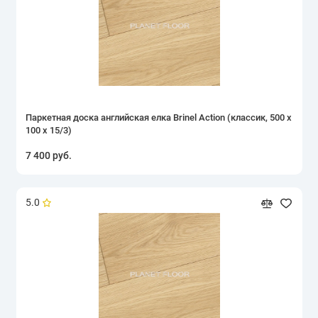
15 мм
16 мм
Brinel
Брашированная
Паркетная доска английская елка Brinel Action (классик, 500 х
100 х 15/3)
для детской комнаты
7 400 руб.
Дуб
5.0
Замковая
Классик
Клеевая
Прайм