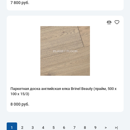
7 800 руб.
Паркетная доска английская елка Brinel Beauty (прайм, 500 х
100 х 15/3)
8 000 руб.
1
2
3
4
5
6
7
8
9
>
>|