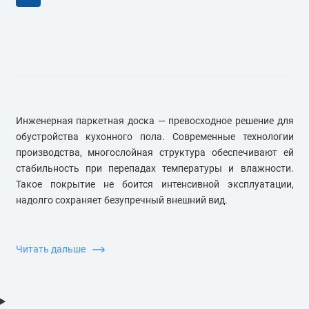
Инженерная паркетная доска — превосходное решение для
обустройства кухонного пола. Современные технологии
производства, многослойная структура обеспечивают ей
стабильность при перепадах температуры и влажности.
Такое покрытие не боится интенсивной эксплуатации,
надолго сохраняет безупречный внешний вид.
Почему стоит купить покрытие именно из
этого материала?
Читать дальше
Устойчивость к нагрузкам. Прочное защитное
покрытие (лак или масло) оберегает древесину от
царапин, следов от мебели и бытовых повреждений.