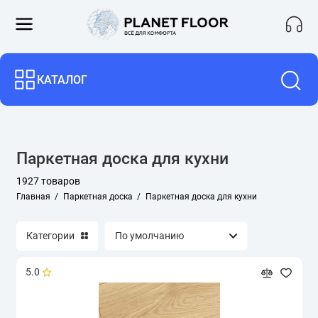
Английская елочка
КАТАЛОГ
для гостиной
для коридора
Паркетная доска для кухни
для кухни
1927 товаров
Главная
Паркетная доска
Паркетная доска для кухни
для спальни
Категории
для теплого пола
Однополосная
5.0
С фаской