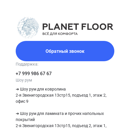
Стойкость к влаге. Специальная обработка замков и
торцов, а также использование стабильных пород
дерева минимизируют реакцию на случайные
проливы жидкости.
Теплота и уют. Натуральное дерево создает особую
атмосферу, делая помещение более комфортным.
Материал приятен на ощупь даже босиком.
Цена за м² зависит от коллекции и выбранной породы
Обратный звонок
дерева. Для кухни идеально подходят породы с высокой
плотностью: дуб, ясень, орех. Рекомендуем рассмотреть
Поддержка:
варианты с фаской по периметру и матовой или
+7 999 986 67 67
полуматовой поверхностью с доставкой по Москве и
Шоу рум
области — они практичнее, лучше маскируют мелкие
➜ Шоу рум для ковролина

загрязнения.
2-я Звенигородская 13стр15, подъезд 1, этаж 2, 
офис 9

➜ Шоу рум для ламината и прочих напольных 
покрытий

2-я Звенигородская 13стр15, подъезд 2, этаж 1, 