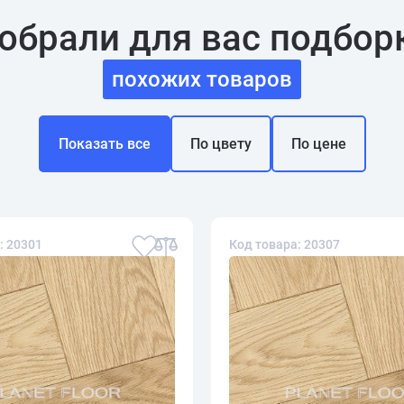
обрали для вас подбор
похожих товаров
Показать все
По цвету
По цене
: 20301
Код товара: 20307