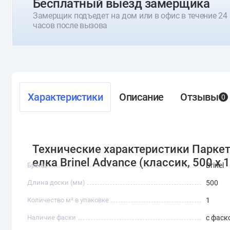
Бесплатный выезд замерщика
Замерщик подъедет на дом или в офис в течение 24
часов после вызова
Характеристики
Описание
Отзывы
0
Технические характеристики Паркет
елка Brinel Advance (классик, 500 х 1
Бренд
Brinel
Длина доски (мм)
500
Количество м² в упаковке
1
Наличие фаски
с фаск