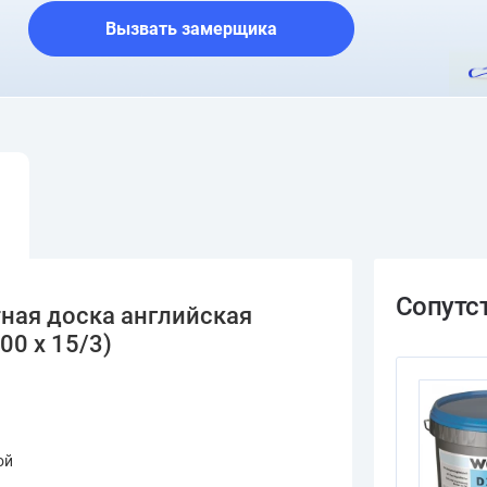
Вызвать замерщика
ная доска английская
00 х 15/3)
ой