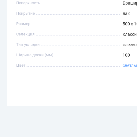
Поверхность
Браши
Покрытие
лак
Размер
500 х 1
Селекция
класси
Тип укладки
клеево
Ширина доски (мм)
100
Цвет
светл