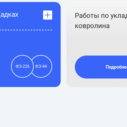
щадках
Работы по укла
ковролина
ФЗ-226
ФЗ-44
Подробне