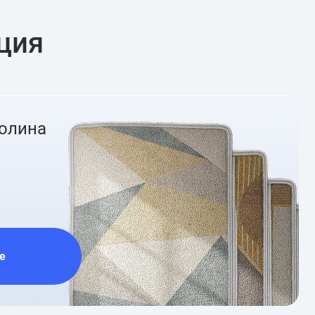
ция
ролина
е