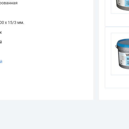
рованная
00 х 15/3 мм.
к
й
ый