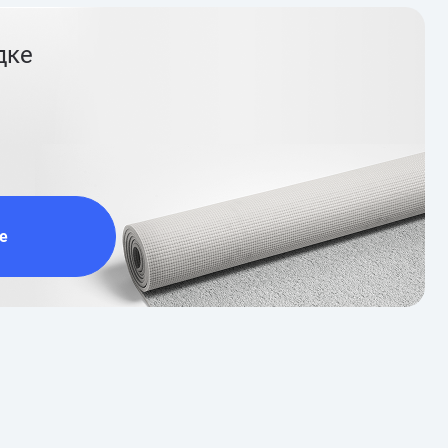
дке
е