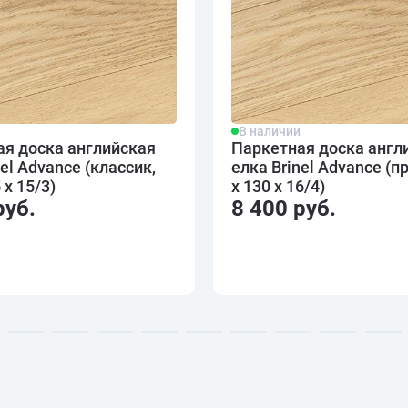
и
В наличии
ая доска английская
Паркетная доска англ
nel Advance (классик,
елка Brinel Advance (п
 х 15/3)
х 130 х 16/4)
руб.
8 400 руб.