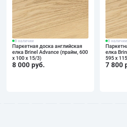
В наличии
В наличи
Паркетная доска английская
Паркетн
елка Brinel Advance (прайм, 600
елка Bri
х 100 х 15/3)
595 х 115
8 000 руб.
7 800 