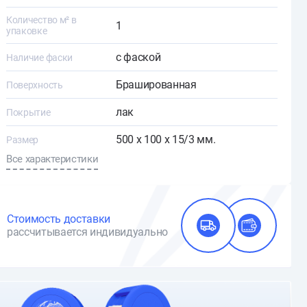
Количество м² в
1
упаковке
с фаской
Наличие фаски
Брашированная
Поверхность
лак
Покрытие
500 х 100 х 15/3 мм.
Размер
Все характеристики
Стоимость доставки
рассчитывается индивидуально
О доставке и оплате