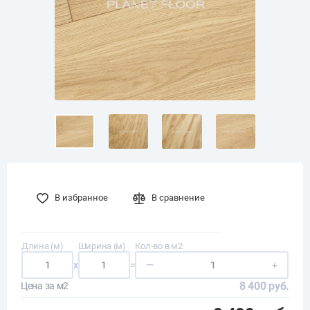
В избранное
В сравнение
Длина (м)
Ширина (м)
Кол-во в м2
x
=
—
+
8 400 руб.
Цена за м2