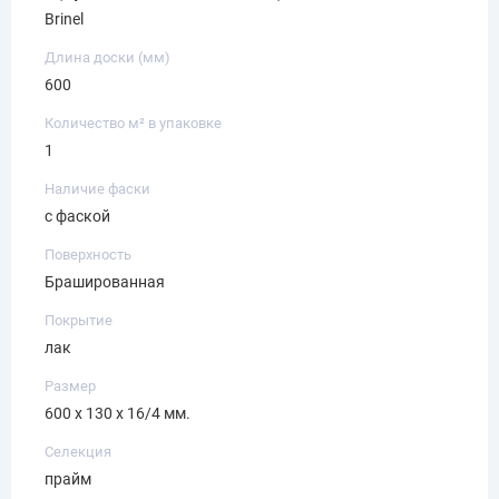
Brinel
Длина доски (мм)
600
Количество м² в упаковке
1
Наличие фаски
с фаской
Поверхность
Брашированная
Покрытие
лак
Размер
600 х 130 х 16/4 мм.
Селекция
прайм