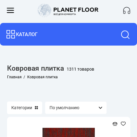
Ковровая плитка для офиса
КАТАЛОГ
Associated Weavers
Balsan
Ковровая плитка
1311 товаров
Betap
Главная
Ковровая плитка
BLOQ
Escom
Категории
Innofloor
Tarkett Desso