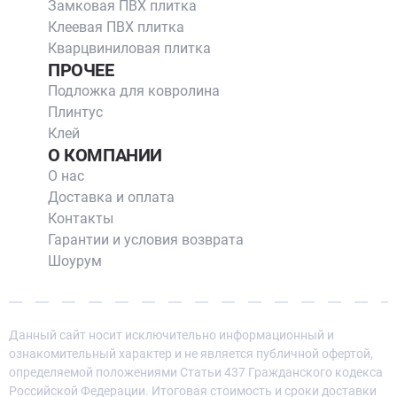
Замковая ПВХ плитка
магазине.
Клеевая ПВХ плитка
Профессиональный сервис: наша команда готова
Кварцвиниловая плитка
предоставить вам профессиональную консультацию и
ПРОЧЕЕ
помощь в выборе и установке ковровой плитки AW.
Подложка для ковролина
Заключение
Плинтус
Клей
Покупка коммерческой ковровой плитки AW в нашем
О КОМПАНИИ
интернет-магазине - это верное решение для создания
стильного и уютного рабочего пространства. Обновите ваш
О нас
бизнес с помощью качественной ковровой плитки AW уже
Доставка и оплата
сегодня и создайте приятную атмосферу для себя и ваших
Контакты
клиентов!
Гарантии и условия возврата
Шоурум
Данный сайт носит исключительно информационный и
ознакомительный характер и не является публичной офертой,
определяемой положениями Статьи 437 Гражданского кодекса
Российской Федерации. Итоговая стоимость и сроки доставки