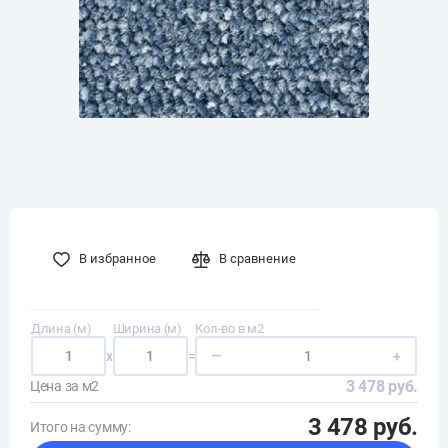
В избранное
В сравнение
Длина (м)
Ширина (м)
Кол-во в м2
x
=
—
+
3 478 руб.
Цена за м2
3 478 руб.
Итого на сумму: