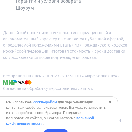
Гарантии и условия возврата
Шоурум
Данный сайт носит исключительно информационный и
ознакомительный характер и не является публичной офертой,
определяемой положениями Статьи 437 Гражданского кодекса
Российской Федерации. Итоговая стоимость и сроки доставки
согласовываются после подтверждения заказа.
Все права защищены © 2023 - 2025 ООО «Марс Коллекшен»
Согласие на обработку персональных данных
Политика конфиденциальности
Мы используем
cookie-файлы
для персонализации
✖
контента и удобства пользователей. Вы можете запретить
Политика использования cookies
их в настройках своего браузера. Продолжая
пользоваться сайтом, вы соглашаетесь с
политикой
Согласие на обработку данных метрическими программами
конфиденциальности
.