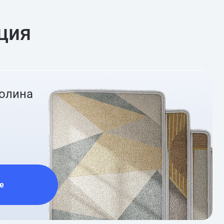
ция
ролина
е