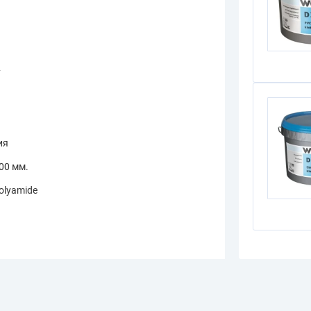
y
ия
500 мм.
olyamide