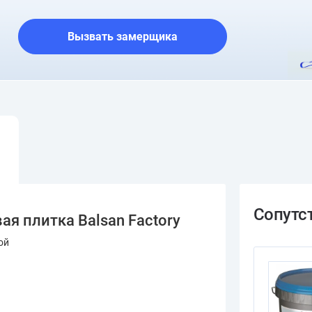
О шоуруме
Вызвать замерщика
я плитка Balsan Factory
ой