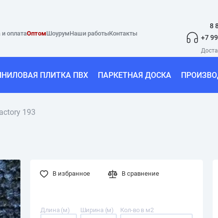
8 
 и оплата
Оптом
Шоурум
Наши работы
Контакты
+7 99
ИНИЛОВАЯ ПЛИТКА ПВХ
ПАРКЕТНАЯ ДОСКА
ПРОИЗВО
actory 193
В избранное
В сравнение
Длина (м)
Ширина (м)
Кол-во в м2