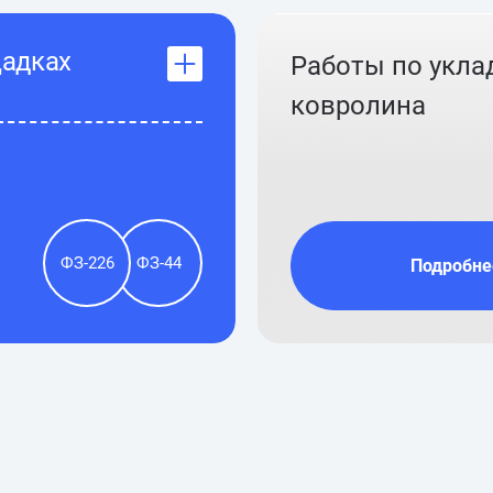
щадках
Работы по укла
ковролина
ФЗ-226
ФЗ-44
Подробне