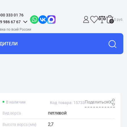
800 333 01 76
0 руб.
0
9 986 67 67
ДИТЕЛИ
Поделиться
В наличии
Код товара: 15733
петлевой
Вид ворса
2,7
Высота ворса (мм)