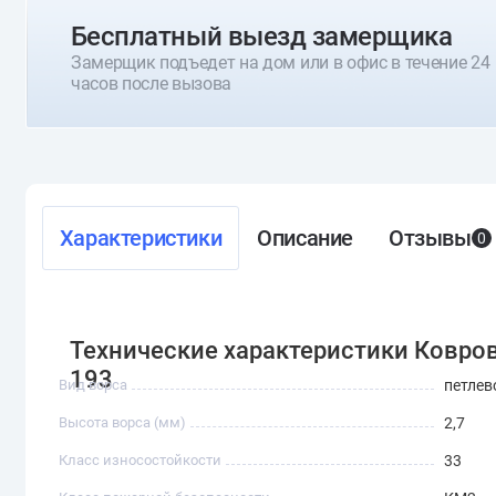
Бесплатный выезд замерщика
Замерщик подъедет на дом или в офис в течение 24
часов после вызова
Характеристики
Описание
Отзывы
0
Технические характеристики Коврова
193
Вид ворса
петлев
Высота ворса (мм)
2,7
Класс износостойкости
33