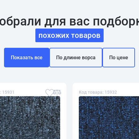
обрали для вас подбор
похожих товаров
Показать все
По длинне ворса
По цене
: 15931
Код товара: 15932