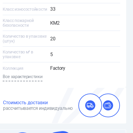
33
Класс износостойкости
Класс пожарной
КМ2
безопасности
Количество в упаковке
20
(штук)
Количество м² в
5
упаковке
Factory
Коллекция
Все характеристики
Стоимость доставки
рассчитывается индивидуально