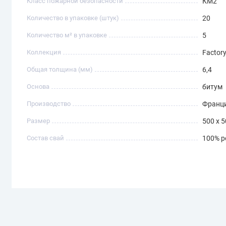
Класс пожарной безопасности
КМ2
Количество в упаковке (штук)
20
Количество м² в упаковке
5
Коллекция
Factor
Общая толщина (мм)
6,4
Основа
битум
Производство
Франц
Размер
500 x 
Состав свай
100% p