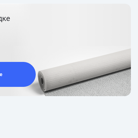
дке
е