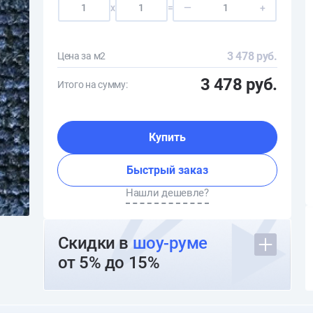
x
=
—
+
3 478 руб.
Цена за м2
3 478 руб.
Итого на сумму:
Купить
Быстрый заказ
Нашли дешевле?
Скидки в
шоу-руме
от 5% до 15%