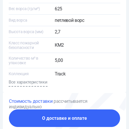
625
Вес ворса (гр/м²)
петлевой ворс
Вид ворса
2,7
Высота ворса (мм)
Класс пожарной
КМ2
безопасности
Количество м² в
5,00
упаковке
Track
Коллекция
Все характеристики
Стоимость доставки
рассчитывается
индивидуально
О доставке и оплате