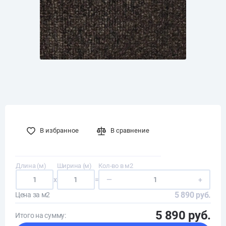
В избранное
В сравнение
Длина (м)
Ширина (м)
Кол-во в м2
x
=
—
+
5 890 руб.
Цена за м2
5 890 руб.
Итого на сумму: