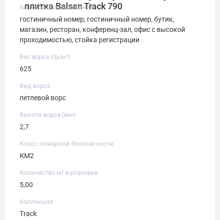
плитка Balsan Track 790
Бытовое использование
гостиничный номер, гостиничный номер, бутик,
магазин, ресторан, конференц-зал, офис с высокой
проходимостью, стойка регистрации
Вес ворса (гр/м²)
625
Вид ворса
петлевой ворс
Высота ворса (мм)
2,7
Класс пожарной безопасности
КМ2
Количество м² в упаковке
5,00
Коллекция
Track