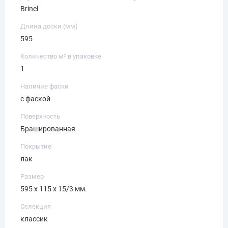
Brinel
Длина доски (мм)
595
Количество м² в упаковке
1
Наличие фаски
с фаской
Поверхность
Брашированная
Покрытие
лак
Размер
595 х 115 х 15/3 мм.
Селекция
классик