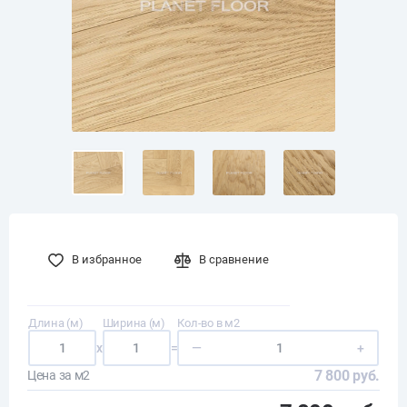
В избранное
В сравнение
Длина (м)
Ширина (м)
Кол-во в м2
x
=
—
+
7 800 руб.
Цена за м2