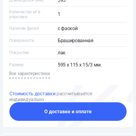
595
Длина доски (мм)
Количество м² в
1
упаковке
с фаской
Наличие фаски
Брашированная
Поверхность
лак
Покрытие
595 х 115 х 15/3 мм.
Размер
Все характеристики
Стоимость доставки
рассчитывается
индивидуально
О доставке и оплате