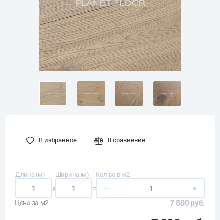
В избранное
В сравнение
Длина (м)
Ширина (м)
Кол-во в м2
x
=
—
+
7 800 руб.
Цена за м2