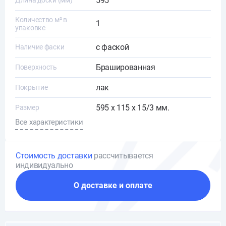
595
Длина доски (мм)
Количество м² в
1
упаковке
с фаской
Наличие фаски
Брашированная
Поверхность
лак
Покрытие
595 х 115 х 15/3 мм.
Размер
Все характеристики
Стоимость доставки
рассчитывается
индивидуально
О доставке и оплате