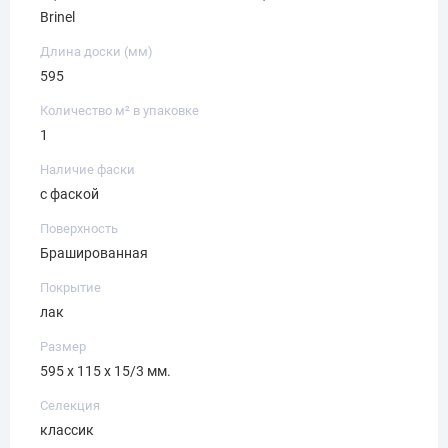
Brinel
Длина доски (мм)
595
Количество м² в упаковке
1
Наличие фаски
с фаской
Поверхность
Брашированная
Покрытие
лак
Размер
595 х 115 х 15/3 мм.
Селекция
классик