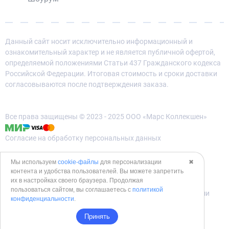
Данный сайт носит исключительно информационный и
ознакомительный характер и не является публичной офертой,
определяемой положениями Статьи 437 Гражданского кодекса
Российской Федерации. Итоговая стоимость и сроки доставки
согласовываются после подтверждения заказа.
Все права защищены © 2023 - 2025 ООО «Марс Коллекшен»
Согласие на обработку персональных данных
Политика конфиденциальности
Мы используем
cookie-файлы
для персонализации
✖
контента и удобства пользователей. Вы можете запретить
Политика использования cookies
их в настройках своего браузера. Продолжая
пользоваться сайтом, вы соглашаетесь с
политикой
Согласие на обработку данных метрическими программами
конфиденциальности
.
Принять