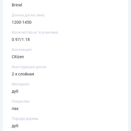
Brinel
Длина доски (мм)
1200-1450
Количество м² в упаковке
0.97/1.18
Коллекция
Citizen
Конструкция доски
2-х слойная
Материал
дуб
Покрытие
лак
Порода дерева
дуб