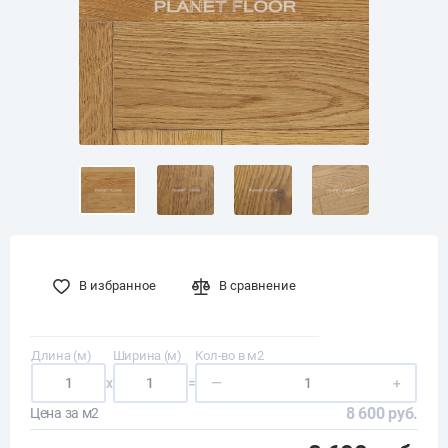
В избранное
В сравнение
Длина (м)
Ширина (м)
Кол-во в м2
x
=
—
+
8 600 руб.
Цена за м2