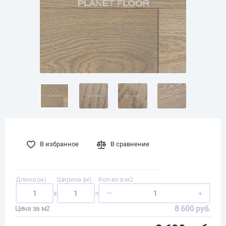
В избранное
В сравнение
Длина (м)
Ширина (м)
Кол-во в м2
x
=
—
+
8 600 руб.
Цена за м2