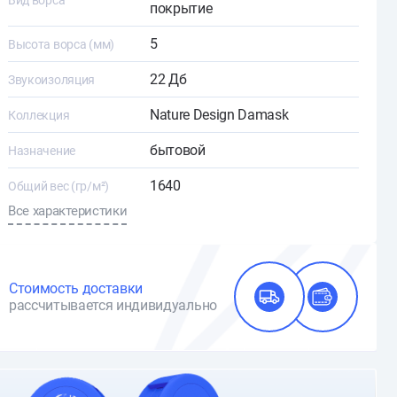
Вид ворса
покрытие
5
Высота ворса (мм)
22 Дб
Звукоизоляция
Nature Design Damask
Коллекция
бытовой
Назначение
1640
Общий вес (гр/м²)
Все характеристики
Стоимость доставки
рассчитывается индивидуально
О доставке и оплате