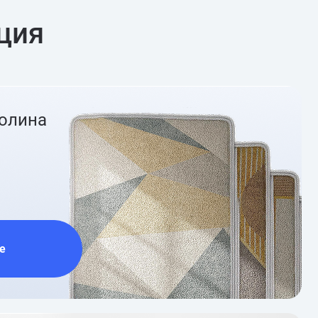
ция
ролина
е