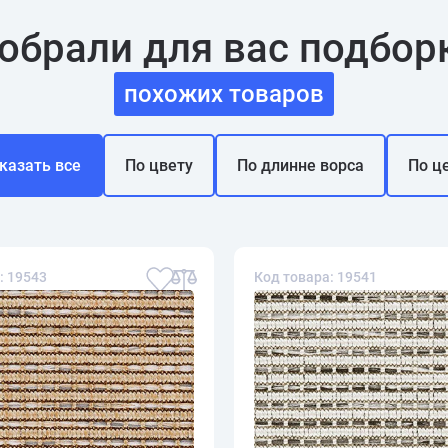
обрали для вас подбор
похожих товаров
казать все
По цвету
По длинне ворса
По ц
: 19543
Код товара: 19541