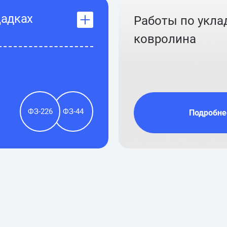
щадках
Работы по укла
ковролина
ФЗ-226
ФЗ-44
Подробне