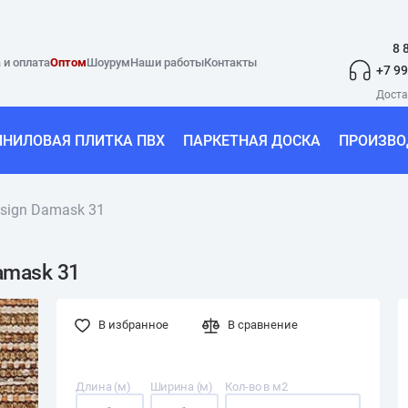
8 
 и оплата
Оптом
Шоурум
Наши работы
Контакты
+7 99
ИНИЛОВАЯ ПЛИТКА ПВХ
ПАРКЕТНАЯ ДОСКА
ПРОИЗВО
esign Damask 31
amask 31
В избранное
В сравнение
Длина (м)
Ширина (м)
Кол-во в м2