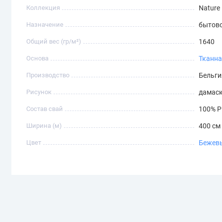
Коллекция
Nature
Назначение
бытов
Общий вес (гр/м²)
1640
Основа
Тканн
Производство
Бельги
Рисунок
дамас
Состав свай
100% 
Ширина (м)
400 см 
Цвет
Бежев