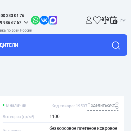
800 333 01 76
0 руб.
0
9 986 67 67
ДИТЕЛИ
Поделиться
В наличии
Код товара: 19537
1100
Вес ворса (гр/м²)
безворсовое плетеное ковровое