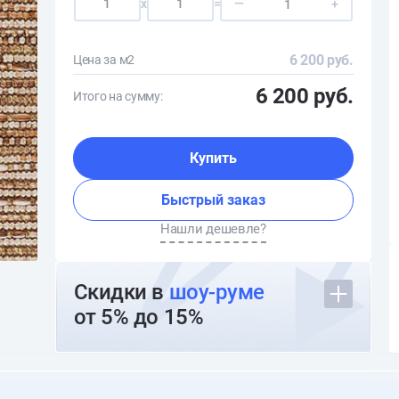
x
=
—
+
6 200 руб.
Цена за м2
6 200 руб.
Итого на сумму:
Купить
Быстрый заказ
Нашли дешевле?
Скидки в
шоу-руме
от 5% до 15%
О шоуруме