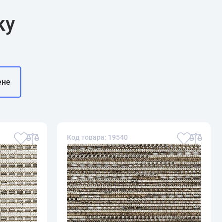
ку
ене
Код товара: 19540