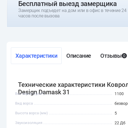
Бесплатный выезд замерщика
Замерщик подъедет на дом или в офис в течение 24
часов после вызова
Характеристики
Описание
Отзывы
0
Технические характеристики Коврол
Design Damask 31
Вес ворса (гр/м²)
1100
Вид ворса
безвор
Высота ворса (мм)
5
Звукоизоляция
22 Дб