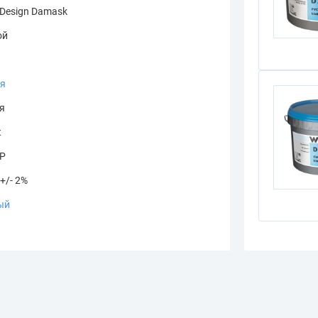
 Design Damask
ой
ая
я
к
PP
+/- 2%
ый