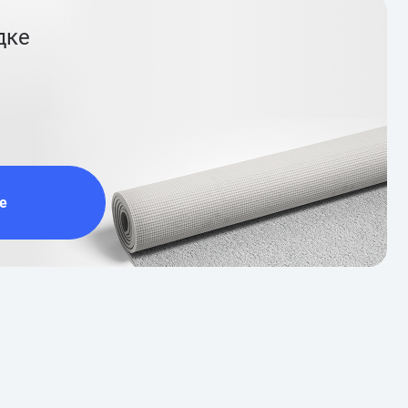
дке
е