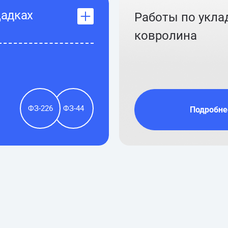
щадках
Работы по укла
ковролина
ФЗ-226
ФЗ-44
Подробне