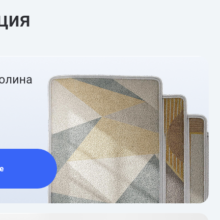
ция
ролина
е