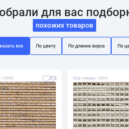
обрали для вас подбор
похожих товаров
казать все
По цвету
По длинне ворса
По ц
: 19543
Код товара: 19541