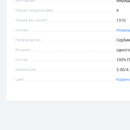
Коллекция
Мерид
Общая толщина (мм)
9
Общий вес (гр/м²)
1310
Основа
Резин
Производство
Серби
Рисунок
однот
Состав
100% П
Ширина (м)
3.00/4
Цвет
Корич