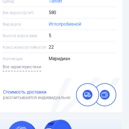
Tarkett
Бренд
580
Вес ворса (гр/м²)
Иглопробивной
Вид ворса
5
Высота ворса (мм)
22
Класс износостойкости
Меридиан
Коллекция
Все характеристики
Стоимость доставки
рассчитывается индивидуально
О доставке и оплате