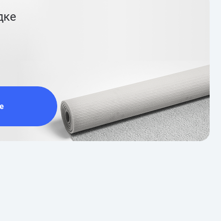
дке
е