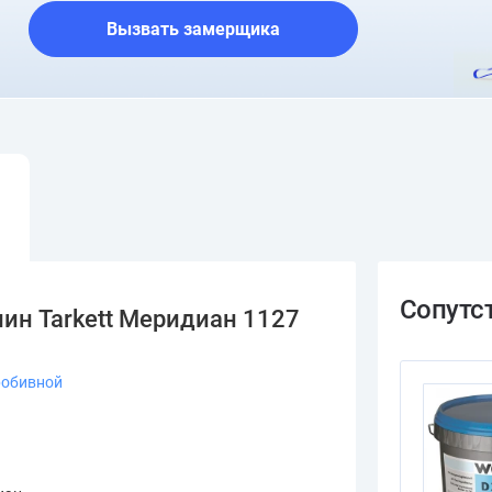
Вызвать замерщика
ин Tarkett Меридиан 1127
робивной