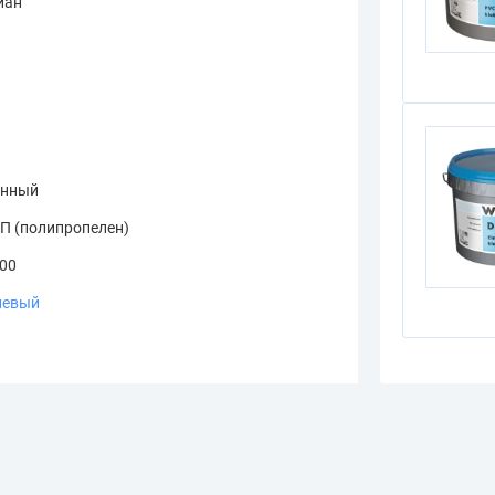
иан
а
я
онный
П (полипропелен)
.00
невый