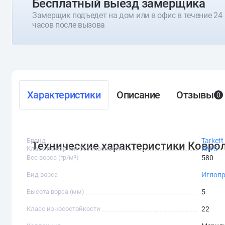
Бесплатный выезд замерщика
Замерщик подъедет на дом или в офис в течение 24
часов после вызова
Характеристики
Описание
Отзывы
0
Бренд
Tarkett
Технические характеристики Коврол
Класс пожарной безопасности
КМ 5
Вес ворса (гр/м²)
580
Вид ворса
Иглоп
Высота ворса (мм)
5
Класс износостойкости
22