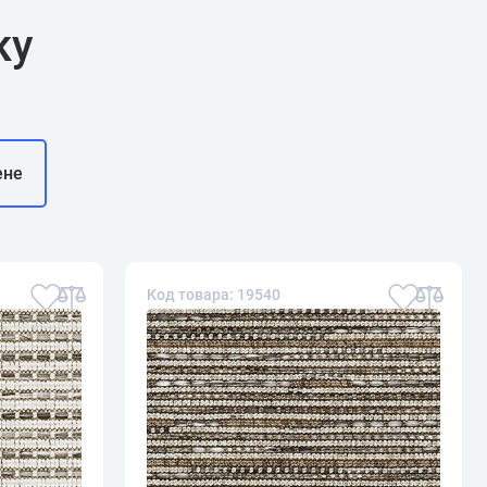
ку
ене
Код товара: 19540