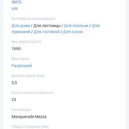
Бренд
КМ 2
AW
Бытовое использование
Для дома
/ Для лестницы /
Для спальни
/
Для
прихожей
/
Для гостиной
/
Для кухни
Вес ворса (гр/м²)
1690
Вид ворса
Разрезной
Высота ворса (мм)
5,5
Класс износостойкости
23
Коллекция
Masquerade Mezza
Общая толщина (мм)