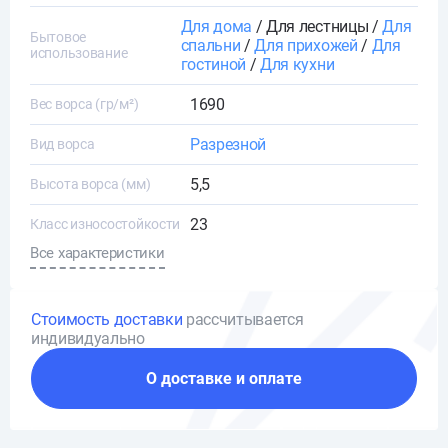
Для дома
/ Для лестницы /
Для
Бытовое
спальни
/
Для прихожей
/
Для
использование
гостиной
/
Для кухни
1690
Вес ворса (гр/м²)
Разрезной
Вид ворса
5,5
Высота ворса (мм)
23
Класс износостойкости
Все характеристики
Стоимость доставки
рассчитывается
индивидуально
О доставке и оплате