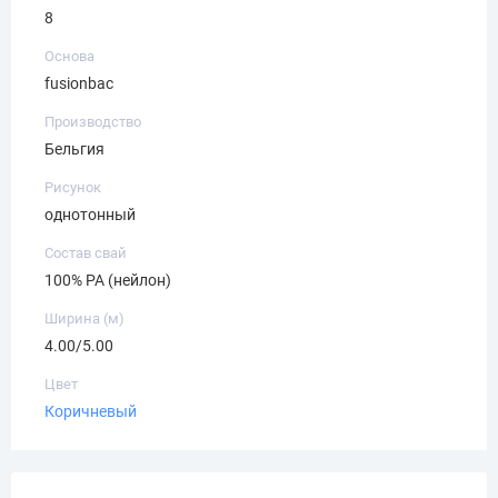
8
Основа
fusionbac
Производство
Бельгия
Рисунок
однотонный
Состав свай
100% PA (нейлон)
Ширина (м)
4.00/5.00
Цвет
Коричневый