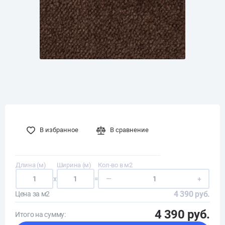
В избранное
В сравнение
Длина (м)
Ширина (м)
Кол-во в м2
x
=
—
+
4 390 руб.
Цена за м2
4 390 руб.
Итого на сумму: