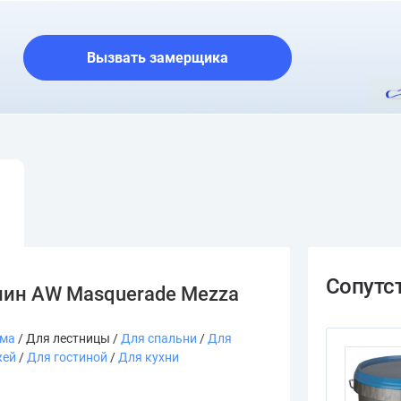
О шоуруме
Вызвать замерщика
лин AW Masquerade Mezza
ома
/ Для лестницы /
Для спальни
/
Для
жей
/
Для гостиной
/
Для кухни