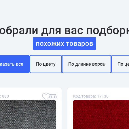
обрали для вас подбор
похожих товаров
казать все
По цвету
По длинне ворса
По ц
: 883
Код товара: 17130