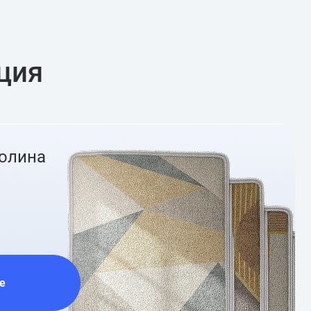
ция
ролина
е