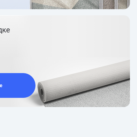
дке
е