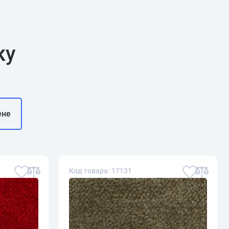
ку
ене
Код товара: 17131