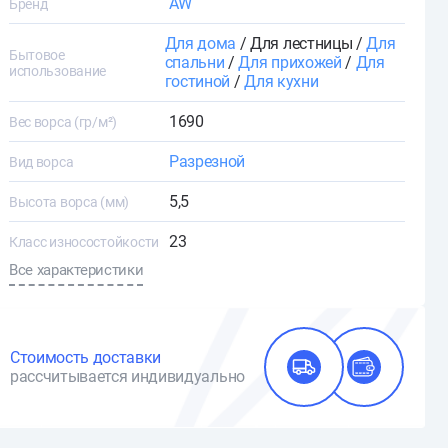
AW
Бренд
Для дома
/ Для лестницы /
Для
Бытовое
спальни
/
Для прихожей
/
Для
использование
гостиной
/
Для кухни
1690
Вес ворса (гр/м²)
Разрезной
Вид ворса
5,5
Высота ворса (мм)
23
Класс износостойкости
Все характеристики
Стоимость доставки
рассчитывается индивидуально