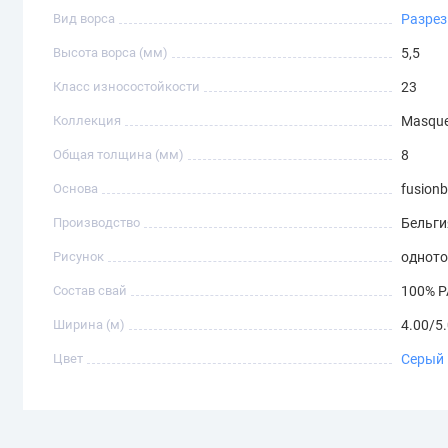
Вид ворса
Разре
Высота ворса (мм)
5,5
Класс износостойкости
23
Коллекция
Masque
Общая толщина (мм)
8
Основа
fusion
Производство
Бельги
Рисунок
однот
Состав свай
100% P
Ширина (м)
4.00/5
Цвет
Серый