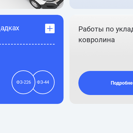
щадках
Работы по укла
ковролина
ФЗ-226
ФЗ-44
Подробне