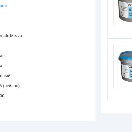
зной
rade Mezza
bac
я
онный
A (нейлон)
.00