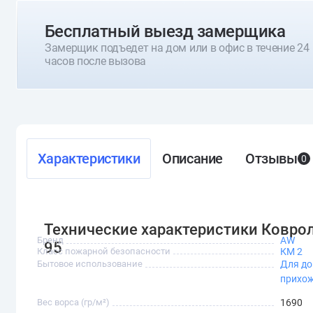
Бесплатный выезд замерщика
Замерщик подъедет на дом или в офис в течение 24
часов после вызова
Характеристики
Описание
Отзывы
0
Технические характеристики Ковро
Бренд
AW
95
Класс пожарной безопасности
КМ 2
Бытовое использование
Для д
прихо
Вес ворса (гр/м²)
1690