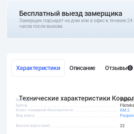
Бесплатный выезд замерщика
Замерщик подъедет на дом или в офис в течение 24
часов после вызова
Характеристики
Описание
Отзывы
0
Технические характеристики Ковролин
Вес ворса
3100 г
Бренд
Filotek
Класс пожарной безопасности
КМ 2
Вид ворса
Разре
Высота ворса (мм)
22