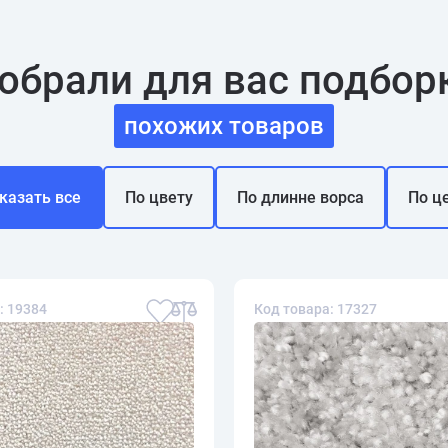
обрали для вас подбор
похожих товаров
казать все
По цвету
По длинне ворса
По ц
: 19384
Код товара: 17327