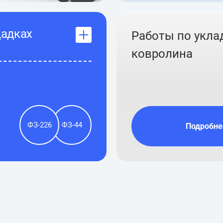
щадках
Работы по укла
ковролина
ФЗ-226
ФЗ-44
Подробне