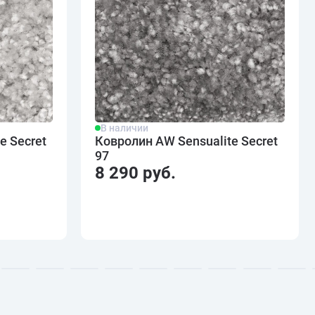
В наличии
e Secret
Ковролин AW Sensualite Secret
97
8 290 руб.