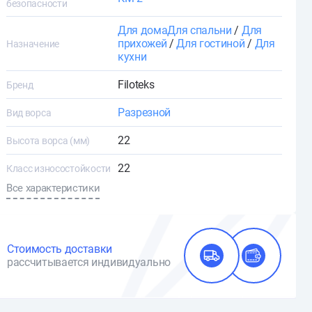
безопасности
Для дома
Для спальни
/
Для
прихожей
/
Для гостиной
/
Для
Назначение
кухни
Filoteks
Бренд
Разрезной
Вид ворса
22
Высота ворса (мм)
22
Класс износостойкости
Все характеристики
Стоимость доставки
рассчитывается индивидуально