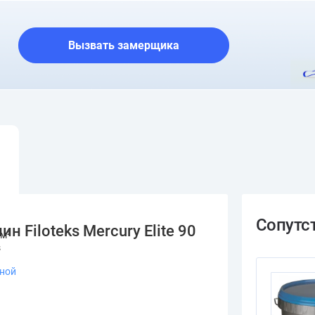
О шоуруме
Вызвать замерщика
 Filoteks Mercury Elite 90
/м²
s
зной