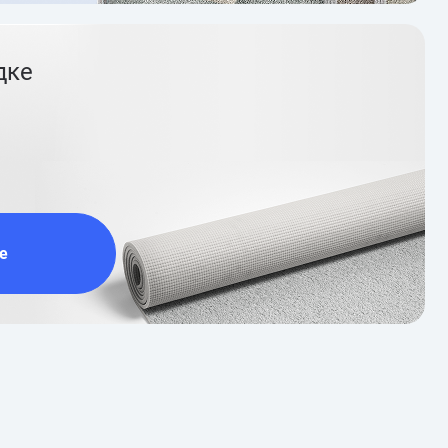
дке
е