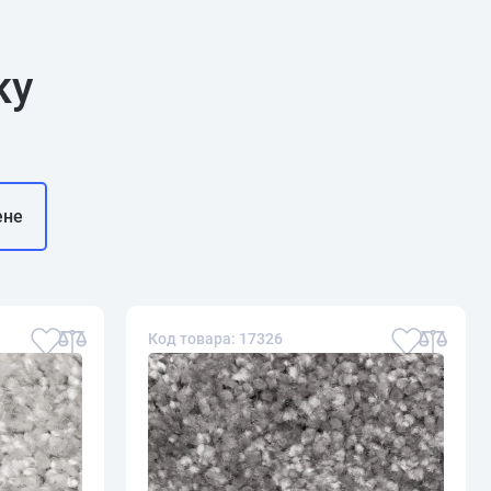
ку
ене
Код товара: 17326