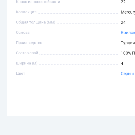
Класс износостойкости
22
Коллекция
Mercury
Общая толщина (мм)
24
Основа
Войло
Производство
Турци
Состав свай
100% П
Ширина (м)
4
Цвет
Серый