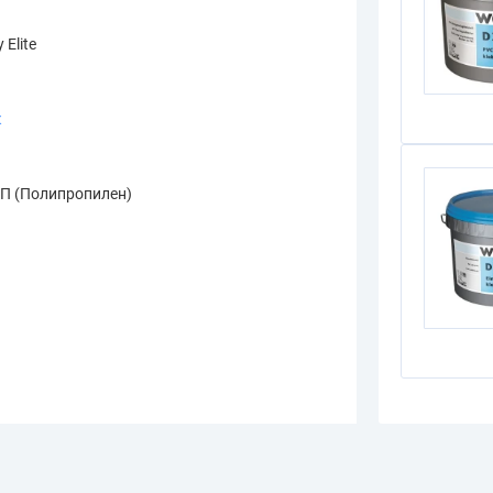
 Elite
к
я
П (Полипропилен)