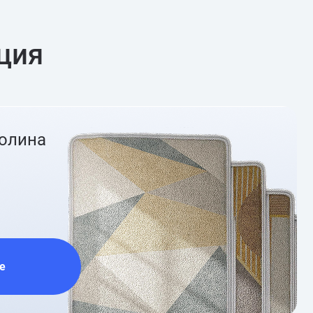
ция
ролина
е