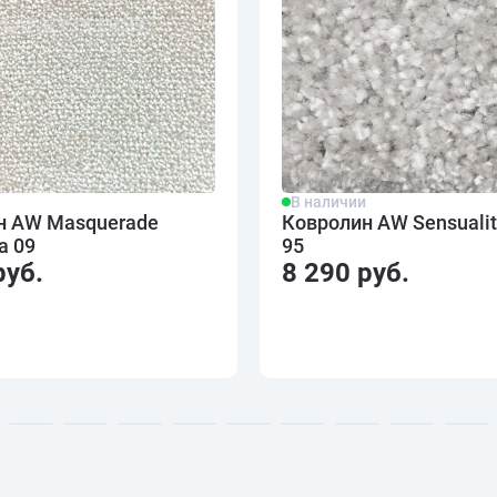
и
В наличии
н AW Masquerade
Ковролин AW Sensualit
a 09
95
руб.
8 290 руб.