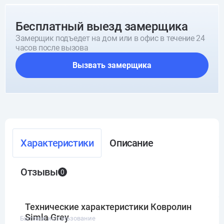
Бесплатный выезд замерщика
Замерщик подъедет на дом или в офис в течение 24
часов после вызова
Вызвать замерщика
Характеристики
Описание
Отзывы
0
Технические характеристики Ковролин
Simla Grey
Бытовое использование