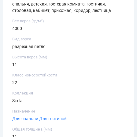
спальня, детская, гостевая комната, гостиная,
столовая, кабинет, прихожая, коридор, лестница
Вес ворса (гр/м²)
4000
Вид ворса
разрезная петля
Высота ворса (мм)
11
Класс износостойкости
22
Коллекция
Simla
Назначение
Для спальни
Для гостиной
Общая толщина (мм)
11