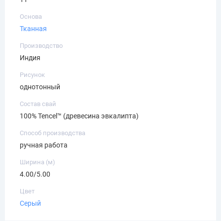
Основа
Тканная
Производство
Индия
Рисунок
однотонный
Состав свай
100% Tencel™ (древесина эвкалипта)
Способ производства
ручная работа
Ширина (м)
4.00/5.00
Цвет
Серый