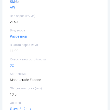
Бренд
КМ 2
AW
Вес ворса (гр/м²)
2160
Вид ворса
Разрезной
Высота ворса (мм)
11,00
Класс износостойкости
32
Коллекция
Masquerade Fedone
Общая толщина (мм)
13,5
Основа
Джут
Войлок