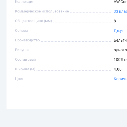
Коллекция
AW Com
Коммерческое использование
33 кла
Общая толщина (мм)
8
Основа
Джут
Производство
Бельги
Рисунок
однот
Состав свай
100% н
Ширина (м)
4.00
Цвет
Корич