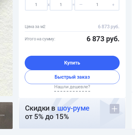
x
=
—
+
6 873 руб.
Цена за м2
6 873 руб.
Итого на сумму:
Купить
Быстрый заказ
Нашли дешевле?
Скидки в
шоу-руме
от 5% до 15%