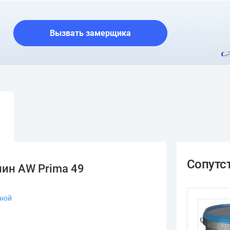
О шоуруме
Вызвать замерщика
лин AW Prima 49
зной