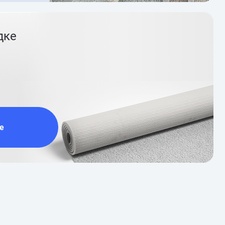
дке
е