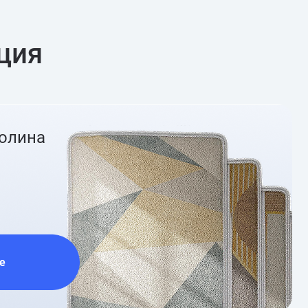
ция
ролина
е