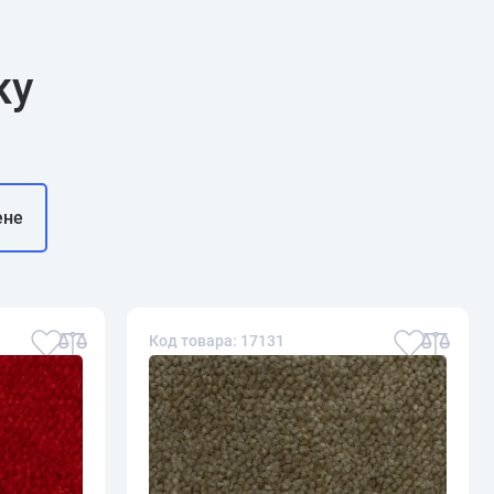
ку
ене
Код товара: 17131