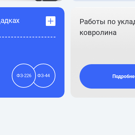
щадках
Работы по укла
ковролина
ФЗ-226
ФЗ-44
Подробне