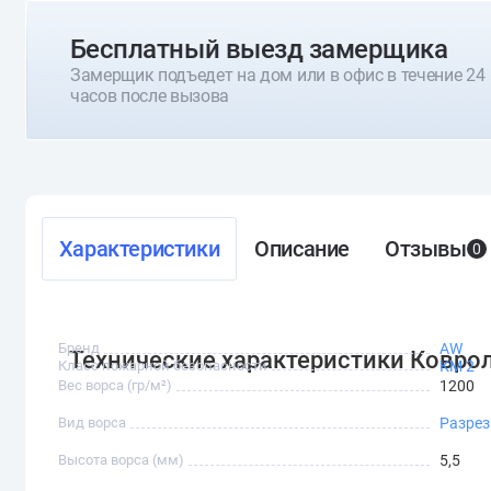
Бесплатный выезд замерщика
Замерщик подъедет на дом или в офис в течение 24
часов после вызова
Характеристики
Описание
Отзывы
0
Бренд
AW
Технические характеристики Ковро
Класс пожарной безопасности
КМ 2
Вес ворса (гр/м²)
1200
Вид ворса
Разре
Высота ворса (мм)
5,5