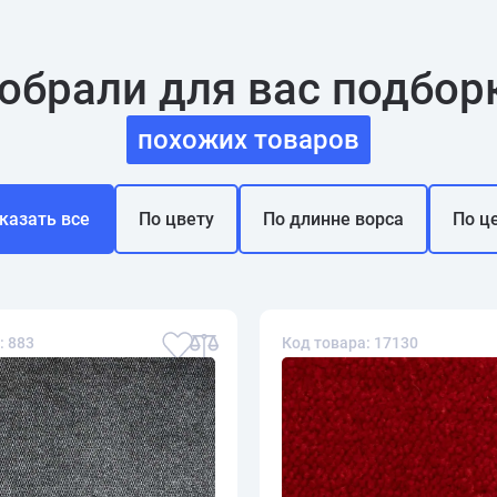
обрали для вас подбор
похожих товаров
казать все
По цвету
По длинне ворса
По ц
: 883
Код товара: 17130