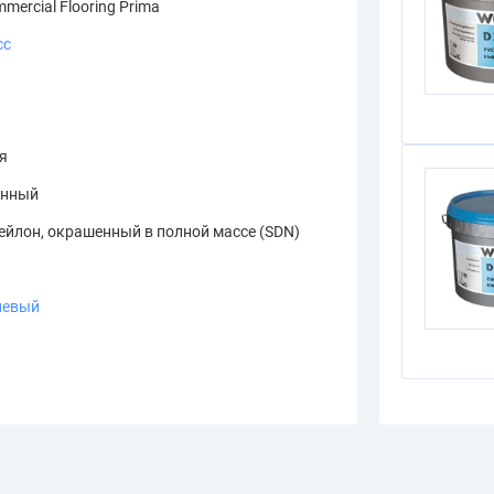
mercial Flooring Prima
сс
я
онный
ейлон, окрашенный в полной массе (SDN)
невый