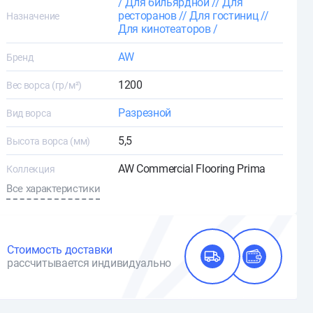
/ Для бильярдной /
/ Для
ресторанов /
/ Для гостиниц /
/
Назначение
Для кинотеаторов /
AW
Бренд
1200
Вес ворса (гр/м²)
Разрезной
Вид ворса
5,5
Высота ворса (мм)
AW Commercial Flooring Prima
Коллекция
Все характеристики
Стоимость доставки
рассчитывается индивидуально