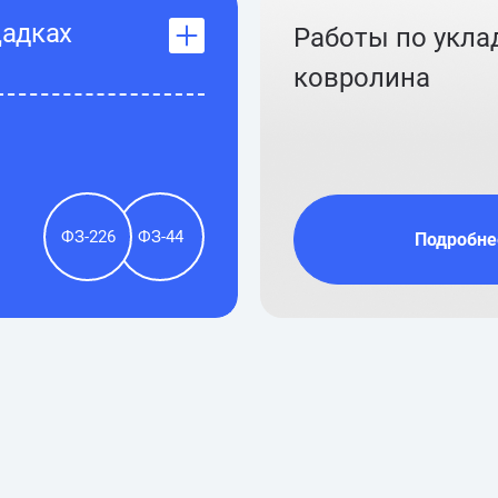
щадках
Работы по укла
ковролина
ФЗ-226
ФЗ-44
Подробне