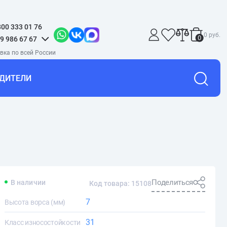
800 333 01 76
0 руб.
0
9 986 67 67
ДИТЕЛИ
Поделиться
В наличии
Код товара: 15108
7
Высота ворса (мм)
31
Класс износостойкости