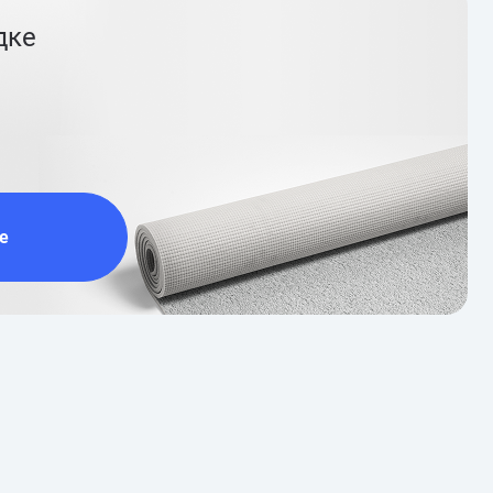
дке
е