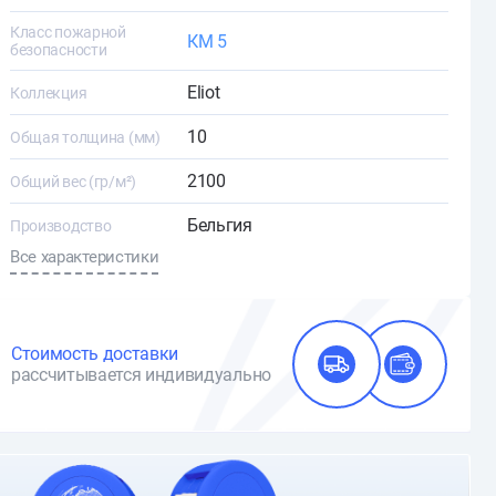
Класс пожарной
КМ 5
безопасности
Eliot
Коллекция
10
Общая толщина (мм)
2100
Общий вес (гр/м²)
Бельгия
Производство
Все характеристики
Стоимость доставки
рассчитывается индивидуально
О доставке и оплате