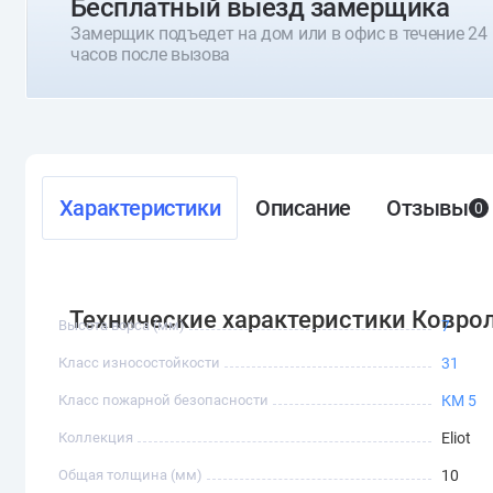
Бесплатный выезд замерщика
Замерщик подъедет на дом или в офис в течение 24
часов после вызова
Характеристики
Описание
Отзывы
0
Технические характеристики Ковролин
Высота ворса (мм)
7
Класс износостойкости
31
Класс пожарной безопасности
КМ 5
Коллекция
Eliot
Общая толщина (мм)
10