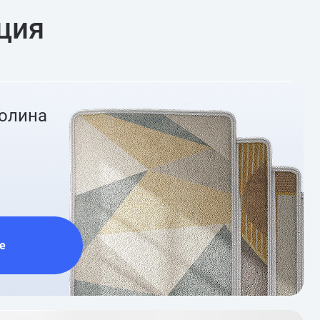
ция
ролина
е