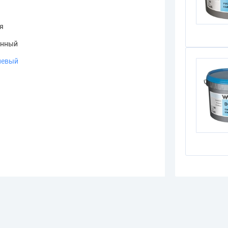
я
онный
невый