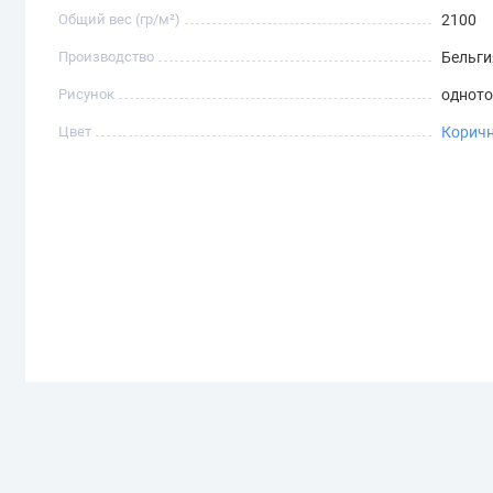
Общий вес (гр/м²)
2100
Производство
Бельги
Рисунок
однот
Цвет
Корич