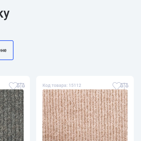
ку
ене
Код товара: 15112