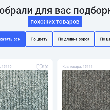
обрали для вас подбор
похожих товаров
казать все
По цвету
По длинне ворса
По ц
: 15110
Код товара: 15111