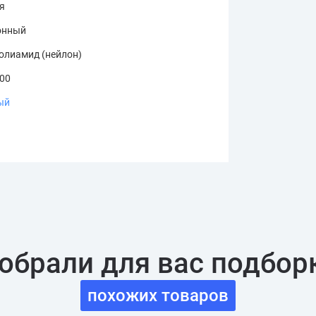
я
онный
олиамид (нейлон)
.00
ый
обрали для вас подбор
похожих товаров