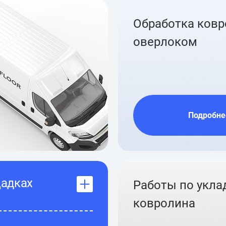
Обработка ков
оверлоком
Подробне
щадках
Работы по укла
ковролина