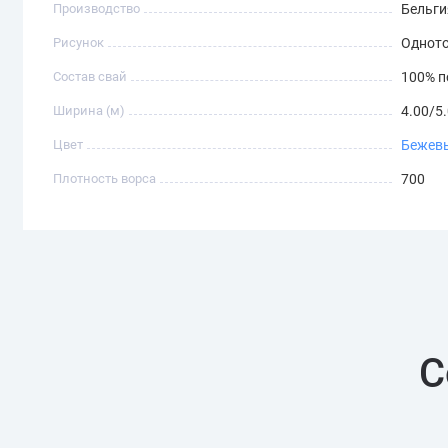
Производство
Бельги
Рисунок
Однот
Состав свай
100% п
Ширина (м)
4.00/5
Цвет
Бежев
Плотность ворса
700
С