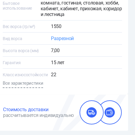
комната, гостиная, столовая, хобби,
Бытовое
использование
кабинет, кабинет, прихожая, коридор
и лестница
1550
Вес ворса (гр/м²)
Разрезной
Вид ворса
7,00
Высота ворса (мм)
15 лет
Гарантия
22
Класс износостойкости
Все характеристики
Стоимость доставки
рассчитывается индивидуально