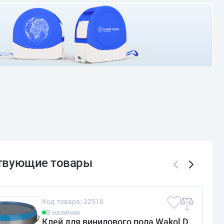
О доставке и оплате
Код товара: 22516
В наличии
Клей для винилового пола Wakol D