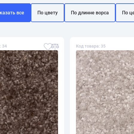
казать все
По цвету
По длинне ворса
По ц
: 34
Код товара: 35