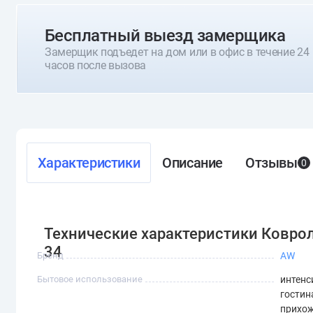
Бесплатный выезд замерщика
Замерщик подъедет на дом или в офис в течение 24
часов после вызова
Характеристики
Описание
Отзывы
0
Технические характеристики Коврол
34
Бренд
AW
Бытовое использование
интенс
гостин
прихож