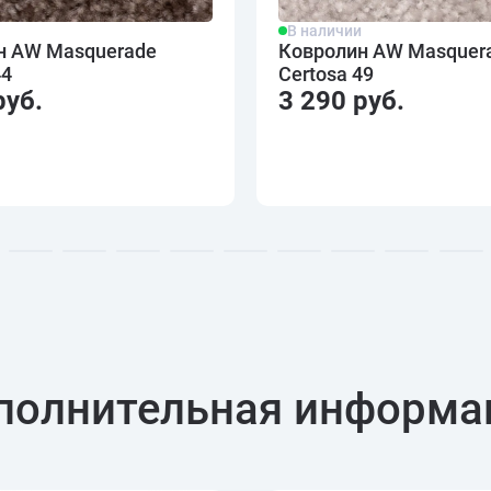
и
В наличии
н AW Masquerade
Ковролин AW Masquer
44
Certosa 49
руб.
3 290 руб.
полнительная информа