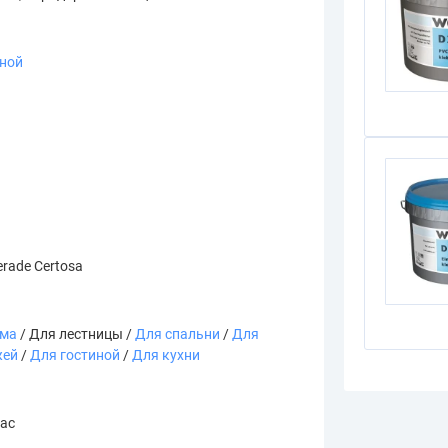
зной
rade Certosa
ома
/ Для лестницы /
Для спальни
/
Для
жей
/
Для гостиной
/
Для кухни
bac