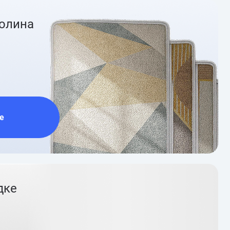
ролина
е
дке