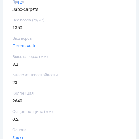
Бренд
КМ 2
Jabo-carpets
Вес ворса (гр/м²)
1350
Вид ворса
Петельный
Высота ворса (мм)
8,2
Класс износостойкости
23
Коллекция
2640
Общая толщина (мм)
8.2
Основа
Джут