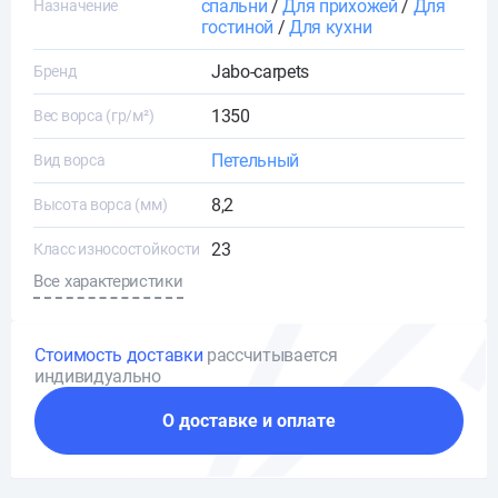
спальни
/
Для прихожей
/
Для
Назначение
гостиной
/
Для кухни
Jabo-carpets
Бренд
1350
Вес ворса (гр/м²)
Петельный
Вид ворса
8,2
Высота ворса (мм)
23
Класс износостойкости
Все характеристики
Стоимость доставки
рассчитывается
индивидуально
О доставке и оплате