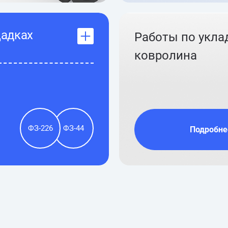
щадках
Работы по укла
ковролина
ФЗ-226
ФЗ-44
Подробне