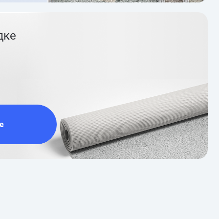
дке
е