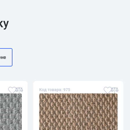
ку
ене
Код товара: 975