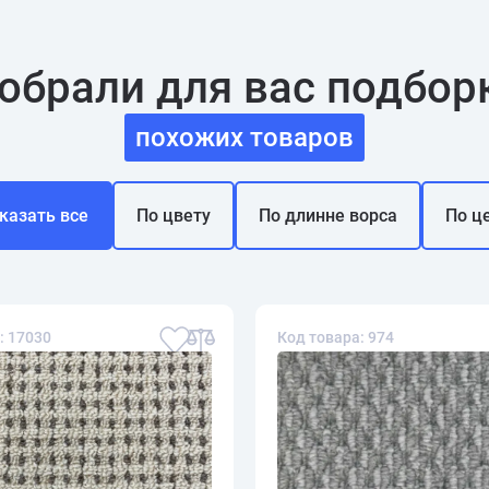
обрали для вас подбор
похожих товаров
казать все
По цвету
По длинне ворса
По ц
: 17030
Код товара: 974