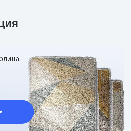
ция
ролина
е