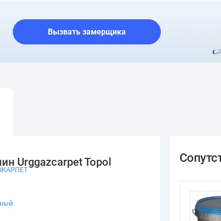
О шоуруме
Вызвать замерщика
н Urggazcarpet Topol
ЗКАРПЕТ
ьный