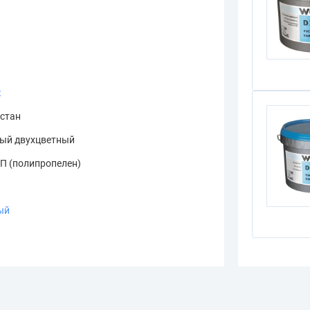
к
стан
ый двухцветный
П (полипропелен)
ый