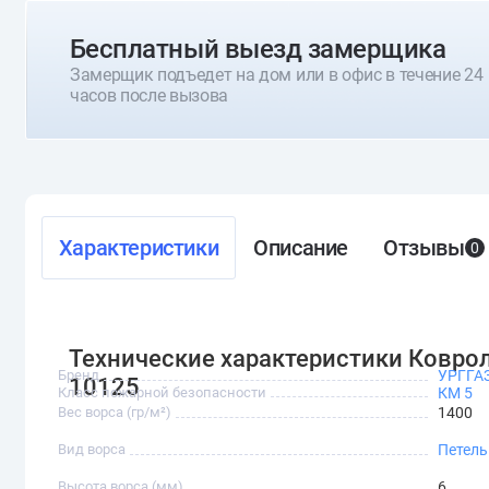
Бесплатный выезд замерщика
Замерщик подъедет на дом или в офис в течение 24
часов после вызова
Характеристики
Описание
Отзывы
0
Технические характеристики Ковроли
Бренд
УРГГА
10125
Класс пожарной безопасности
КМ 5
Вес ворса (гр/м²)
1400
Вид ворса
Петел
Высота ворса (мм)
6