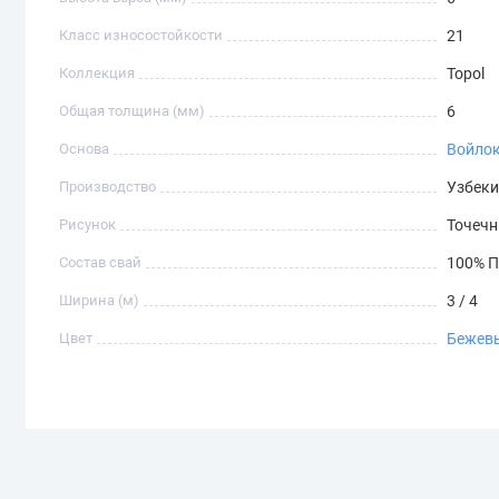
Класс износостойкости
21
Коллекция
Topol
Общая толщина (мм)
6
Основа
Войло
Производство
Узбеки
Рисунок
Точечн
Состав свай
100% П
Ширина (м)
3 / 4
Цвет
Бежев