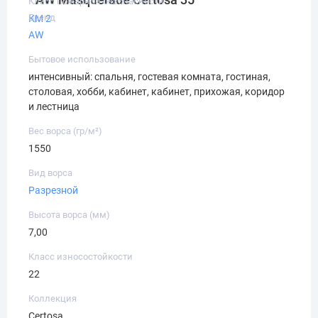
Класс пожарной безопасности
Бренд
КМ 2
AW
Бытовое использование
интенсивный: спальня, гостевая комната, гостиная,
столовая, хобби, кабинет, кабинет, прихожая, коридор
и лестница
Вес ворса (гр/м²)
1550
Вид ворса
Разрезной
Высота ворса (мм)
7,00
Класс износостойкости
22
Коллекция
Certosa