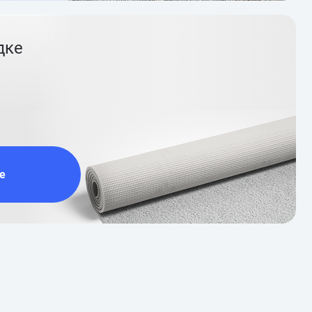
дке
е