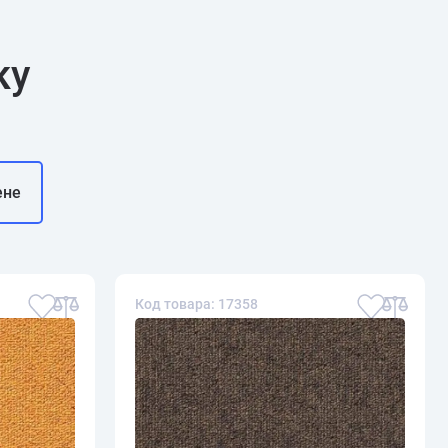
ку
ене
Код товара: 17358