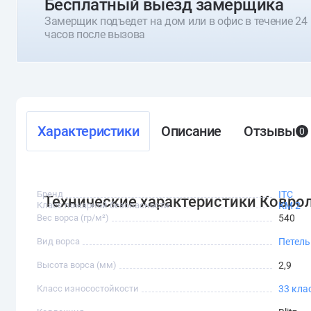
Бесплатный выезд замерщика
Замерщик подъедет на дом или в офис в течение 24
часов после вызова
Характеристики
Описание
Отзывы
0
Бренд
ITC
Технические характеристики Ковроли
Класс пожарной безопасности
КМ 2
Вес ворса (гр/м²)
540
Вид ворса
Петел
Высота ворса (мм)
2,9
Класс износостойкости
33 кла