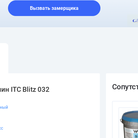
Вызвать замерщика
н ITC Blitz 032
ьный
сс