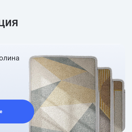
ция
ролина
е