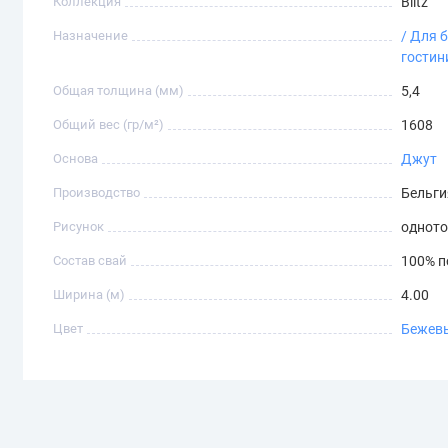
Коллекция
Blitz
Назначение
/ Для 
гостин
Общая толщина (мм)
5,4
Общий вес (гр/м²)
1608
Основа
Джут
Производство
Бельги
Рисунок
однот
Состав свай
100% 
Ширина (м)
4.00
Цвет
Бежев