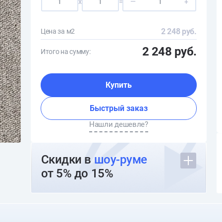
x
=
—
+
2 248 руб.
Цена за м2
2 248 руб.
Итого на сумму:
Купить
Быстрый заказ
Нашли дешевле?
Скидки в
шоу-руме
от 5% до 15%
О шоуруме