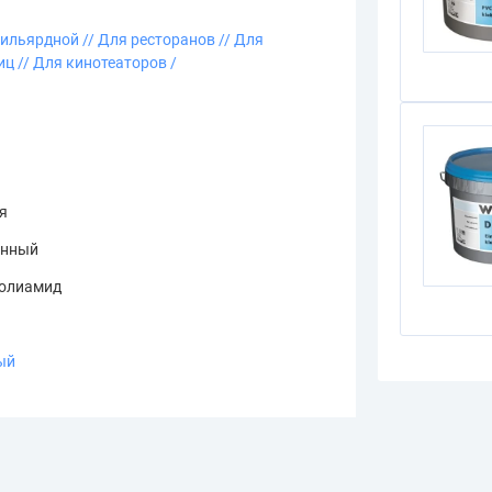
бильярдной /
/ Для ресторанов /
/ Для
иц /
/ Для кинотеаторов /
я
онный
полиамид
ый