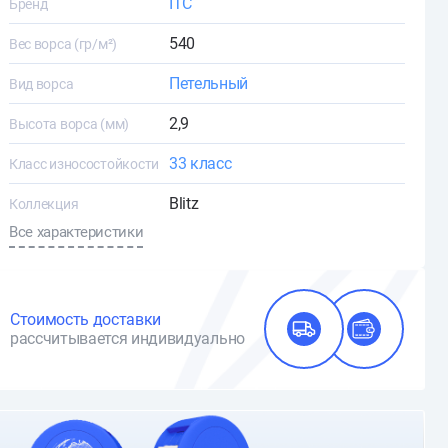
ITC
Бренд
540
Вес ворса (гр/м²)
Петельный
Вид ворса
2,9
Высота ворса (мм)
33 класс
Класс износостойкости
Blitz
Коллекция
Все характеристики
Стоимость доставки
рассчитывается индивидуально
О доставке и оплате