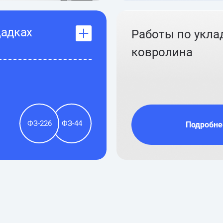
щадках
Работы по укла
ковролина
ФЗ-226
ФЗ-44
Подробне