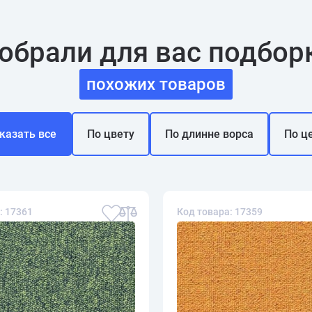
обрали для вас подбор
похожих товаров
казать все
По цвету
По длинне ворса
По ц
: 17361
Код товара: 17359