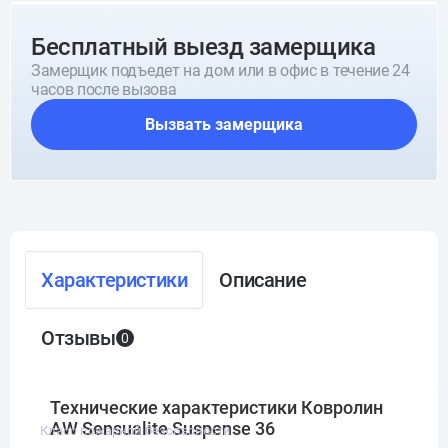
Бесплатный выезд замерщика
Замерщик подъедет на дом или в офис в течение 24
часов после вызова
Вызвать замерщика
Характеристики
Описание
Отзывы
0
Технические характеристики Ковролин
AW Sensualite Suspense 36
Класс пожарной безопасности