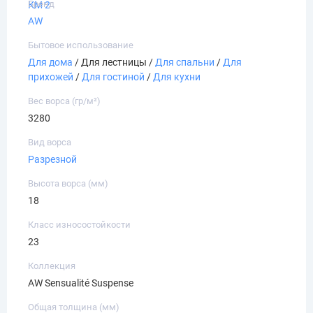
Бренд
КМ 2
AW
Бытовое использование
Для дома
/ Для лестницы /
Для спальни
/
Для
прихожей
/
Для гостиной
/
Для кухни
Вес ворса (гр/м²)
3280
Вид ворса
Разрезной
Высота ворса (мм)
18
Класс износостойкости
23
Коллекция
AW Sensualité Suspense
Общая толщина (мм)