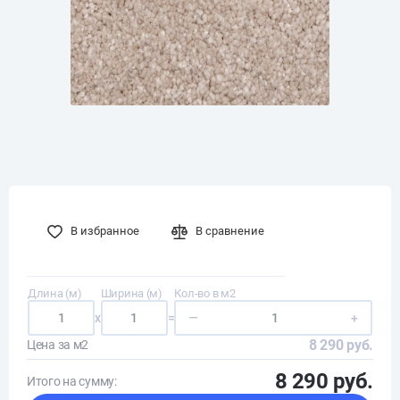
В избранное
В сравнение
Длина (м)
Ширина (м)
Кол-во в м2
x
=
—
+
8 290 руб.
Цена за м2
8 290 руб.
Итого на сумму: