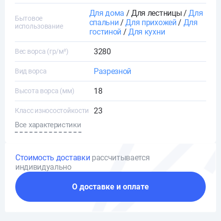
Для дома
/ Для лестницы /
Для
Бытовое
спальни
/
Для прихожей
/
Для
использование
гостиной
/
Для кухни
3280
Вес ворса (гр/м²)
Разрезной
Вид ворса
18
Высота ворса (мм)
23
Класс износостойкости
Все характеристики
Стоимость доставки
рассчитывается
индивидуально
О доставке и оплате