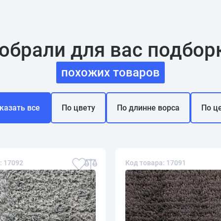
обрали для вас подбор
похожих товаров
казать все
По цвету
По длинне ворса
По ц
: 17092
Код товара: 17091