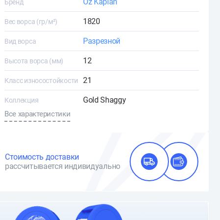
Oz Kaplan
Бренд
1820
Вес ворса (гр/м²)
Разрезной
Вид ворса
12
Высота ворса (мм)
21
Класс износостойкости
Gold Shaggy
Коллекция
Все характеристики
Стоимость доставки
рассчитывается индивидуально
О доставке и оплате