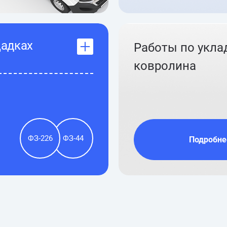
щадках
Работы по укла
ковролина
ФЗ-226
ФЗ-44
Подробне