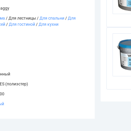
haggy
ома
/ Для лестницы /
Для спальни
/
Для
жей
/
Для гостиной
/
Для кухни
я
онный
ES (полиэстер)
.00
ый