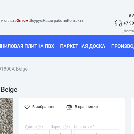
8 
 и оплата
Оптом
Шоурум
Наши работы
Контакты
+7 99
ИНИЛОВАЯ ПЛИТКА ПВХ
ПАРКЕТНАЯ ДОСКА
ПРОИЗВО
01800A Beige
 Beige
В избранное
В сравнение
Длина (м)
Ширина (м)
Кол-во в м2