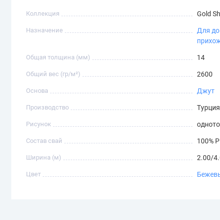
Коллекция
Gold S
Назначение
Для д
прихо
Общая толщина (мм)
14
Общий вес (гр/м²)
2600
Основа
Джут
Производство
Турци
Рисунок
однот
Состав свай
100% P
Ширина (м)
2.00/4
Цвет
Бежев