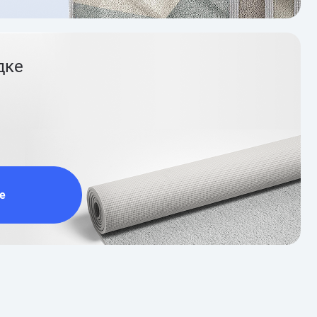
дке
е