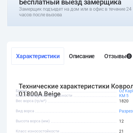
Бесплатный выезд замерщика
Замерщик подъедет на дом или в офис в течение 24
часов после вызова
Характеристики
Описание
Отзывы
0
Технические характеристики Коврол
Бренд
Oz Kap
01800A Beige
Класс пожарной безопасности
КМ 5
Вес ворса (гр/м²)
1820
Вид ворса
Разре
Высота ворса (мм)
12
Класс износостойкости
21