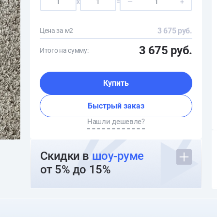
x
=
—
+
3 675 руб.
Цена за м2
3 675 руб.
Итого на сумму:
Купить
Быстрый заказ
Нашли дешевле?
Скидки в
шоу-руме
от 5% до 15%
О шоуруме