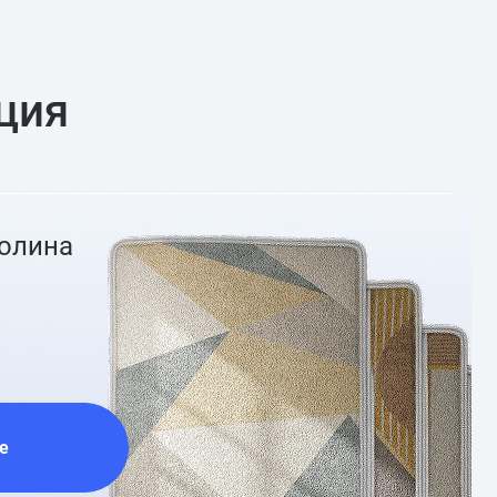
ция
ролина
е