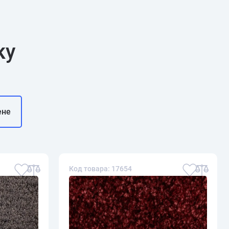
ку
ене
Код товара: 17654