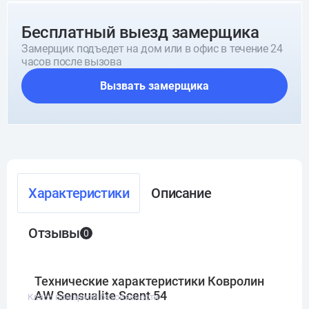
Бесплатный выезд замерщика
Замерщик подъедет на дом или в офис в течение 24
часов после вызова
Вызвать замерщика
Характеристики
Описание
Отзывы
0
Технические характеристики Ковролин
AW Sensualite Scent 54
Класс пожарной безопасности