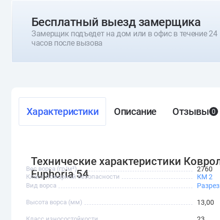
Бесплатный выезд замерщика
Замерщик подъедет на дом или в офис в течение 24
часов после вызова
Характеристики
Описание
Отзывы
0
Технические характеристики Ковро
Вес ворса (гр/м²)
2760
Euphoria 54
Класс пожарной безопасности
КМ 2
Вид ворса
Разре
Высота ворса (мм)
13,00
Класс износостойкости
23