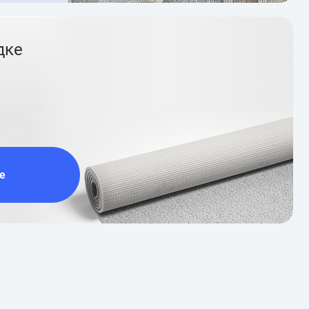
дке
е