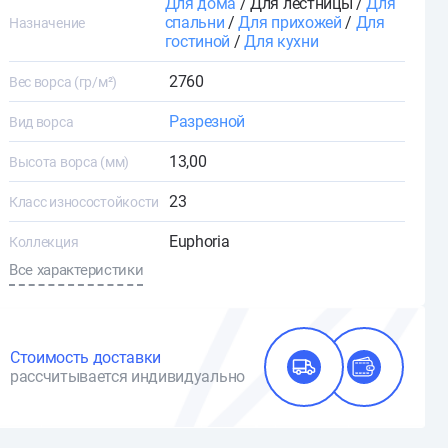
Для дома
/ Для лестницы /
Для
спальни
/
Для прихожей
/
Для
Назначение
гостиной
/
Для кухни
2760
Вес ворса (гр/м²)
Разрезной
Вид ворса
13,00
Высота ворса (мм)
23
Класс износостойкости
Euphoria
Коллекция
Все характеристики
Стоимость доставки
рассчитывается индивидуально