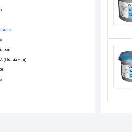
ia
Войлок
я
онный
А (Полиамид)
.00
й