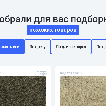
обрали для вас подбор
похожих товаров
казать все
По цвету
По длинне ворса
По ц
: 68
Код товара: 69