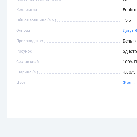
Коллекция
Euphor
Общая толщина (мм)
15,5
Основа
Джут
Производство
Бельги
Рисунок
однот
Состав свай
100% П
Ширина (м)
4.00/5
Цвет
Желты