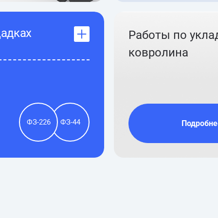
щадках
Работы по укла
ковролина
ФЗ-226
ФЗ-44
Подробне