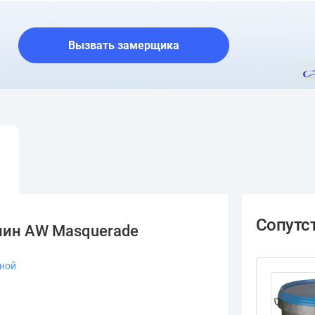
О шоуруме
Вызвать замерщика
лин AW Masquerade
зной