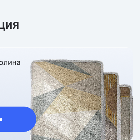
ция
ролина
е