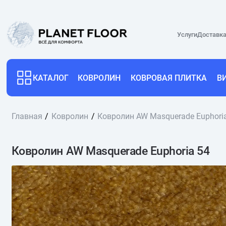
Услуги
Доставка
КАТАЛОГ
КОВРОЛИН
КОВРОВАЯ ПЛИТКА
В
Главная
Ковролин
Ковролин AW Masquerade Euphori
Ковролин AW Masquerade Euphoria 54