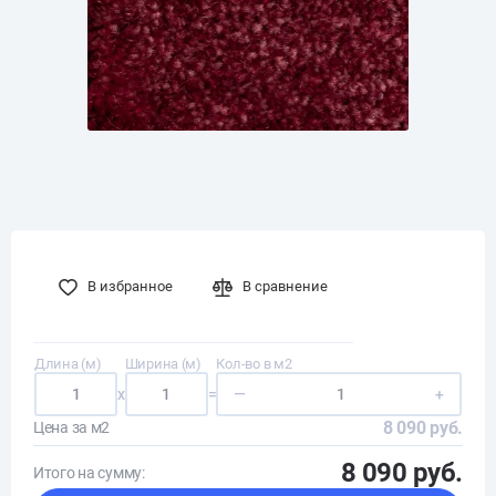
В избранное
В сравнение
Длина (м)
Ширина (м)
Кол-во в м2
x
=
—
+
8 090 руб.
Цена за м2
8 090 руб.
Итого на сумму: