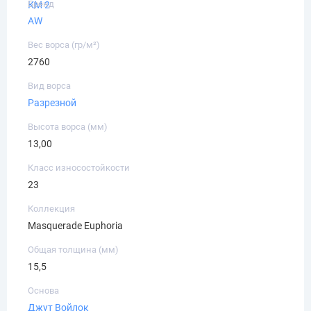
Бренд
КМ 2
AW
Вес ворса (гр/м²)
2760
Вид ворса
Разрезной
Высота ворса (мм)
13,00
Класс износостойкости
23
Коллекция
Masquerade Euphoria
Общая толщина (мм)
15,5
Основа
Джут
Войлок