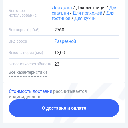
Для дома
/ Для лестницы /
Для
Бытовое
спальни
/
Для прихожей
/
Для
использование
гостиной
/
Для кухни
2760
Вес ворса (гр/м²)
Разрезной
Вид ворса
13,00
Высота ворса (мм)
23
Класс износостойкости
Все характеристики
Стоимость доставки
рассчитывается
индивидуально
О доставке и оплате