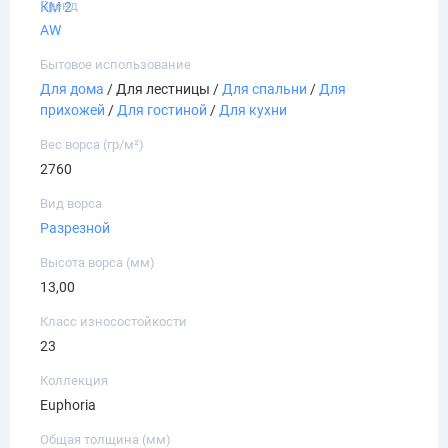
Бренд
КМ 2
AW
Бытовое использование
Для дома
/ Для лестницы /
Для спальни
/
Для
прихожей
/
Для гостиной
/
Для кухни
Вес ворса (гр/м²)
2760
Вид ворса
Разрезной
Высота ворса (мм)
13,00
Класс износостойкости
23
Коллекция
Euphoria
Общая толщина (мм)