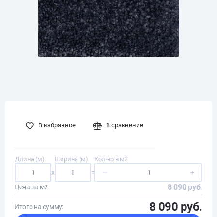
В избранное
В сравнение
Длина (м)
Ширина (м)
Кол-во в м2
x
=
—
+
8 090 руб.
Цена за м2
8 090 руб.
Итого на сумму: