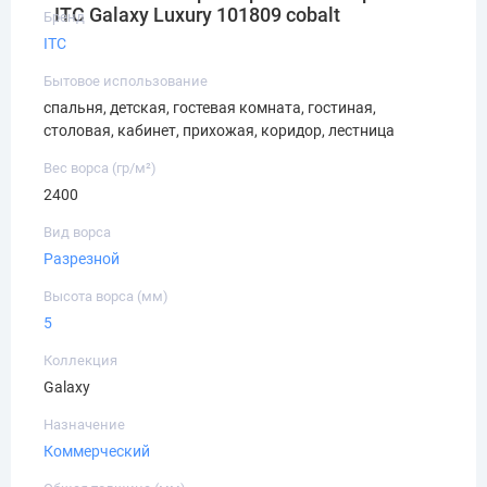
ITC Galaxy Luxury 101809 cobalt
Бренд
ITC
Бытовое использование
спальня, детская, гостевая комната, гостиная,
столовая, кабинет, прихожая, коридор, лестница
Вес ворса (гр/м²)
2400
Вид ворса
Разрезной
Высота ворса (мм)
5
Коллекция
Galaxy
Назначение
Коммерческий