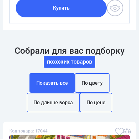
Купить
Собрали для вас подборку
похожих товаров
Показать все
По цвету
По длинне ворса
По цене
Код товара: 17044