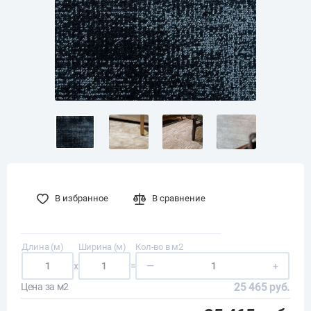
В избранное
В сравнение
Длина (м)
Ширина (м)
Кол-во в м2
x
=
—
+
25 465 руб.
Цена за м2