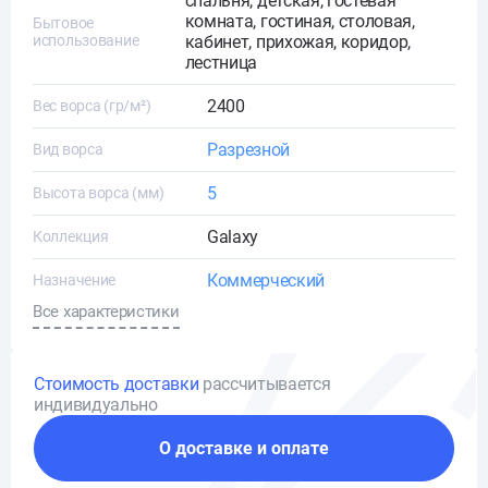
спальня, детская, гостевая
комната, гостиная, столовая,
Бытовое
использование
кабинет, прихожая, коридор,
лестница
2400
Вес ворса (гр/м²)
Разрезной
Вид ворса
5
Высота ворса (мм)
Galaxy
Коллекция
Коммерческий
Назначение
Все характеристики
Стоимость доставки
рассчитывается
индивидуально
О доставке и оплате