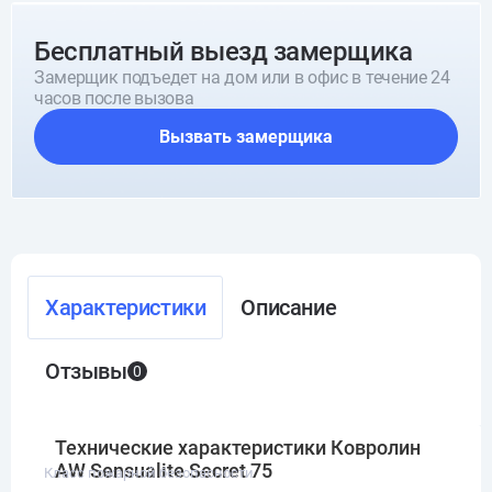
Бесплатный выезд замерщика
Замерщик подъедет на дом или в офис в течение 24
часов после вызова
Вызвать замерщика
Характеристики
Описание
Отзывы
0
Технические характеристики Ковролин
AW Sensualite Secret 75
Класс пожарной безопасности