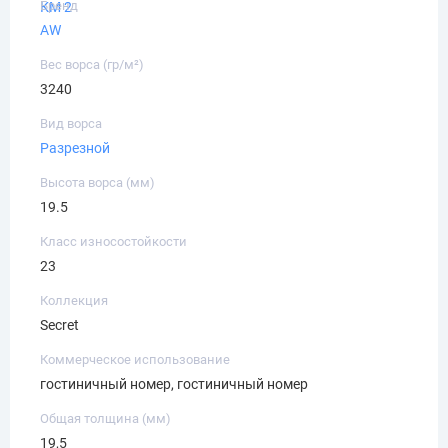
Бренд
КМ 2
AW
Вес ворса (гр/м²)
3240
Вид ворса
Разрезной
Высота ворса (мм)
19.5
Класс износостойкости
23
Коллекция
Secret
Коммерческое использование
гостиничный номер, гостиничный номер
Общая толщина (мм)
19,5