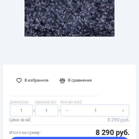
В избранное
В сравнение
Длина (м)
Ширина (м)
Кол-во в м2
x
=
—
+
8 290 руб.
Цена за м2
8 290 руб.
Итого на сумму: