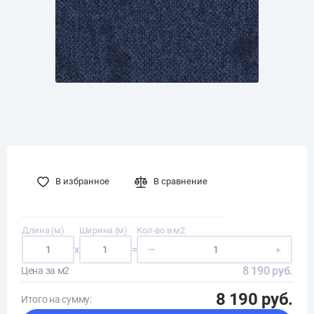
В избранное
В сравнение
Длина (м)
Ширина (м)
Кол-во в м2
x
=
—
+
8 190 руб.
Цена за м2
8 190 руб.
Итого на сумму: