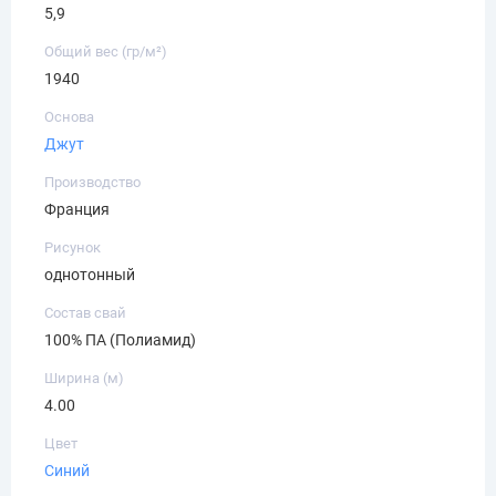
5,9
Общий вес (гр/м²)
1940
Основа
Джут
Производство
Франция
Рисунок
однотонный
Состав свай
100% ПА (Полиамид)
Ширина (м)
4.00
Цвет
Синий