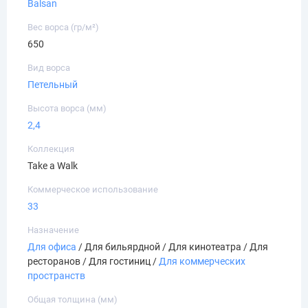
Balsan
Вес ворса (гр/м²)
650
Вид ворса
Петельный
Высота ворса (мм)
2,4
Коллекция
Take a Walk
Коммерческое использование
33
Назначение
Для офиса
/ Для бильярдной / Для кинотеатра / Для
ресторанов / Для гостиниц /
Для коммерческих
пространств
Общая толщина (мм)