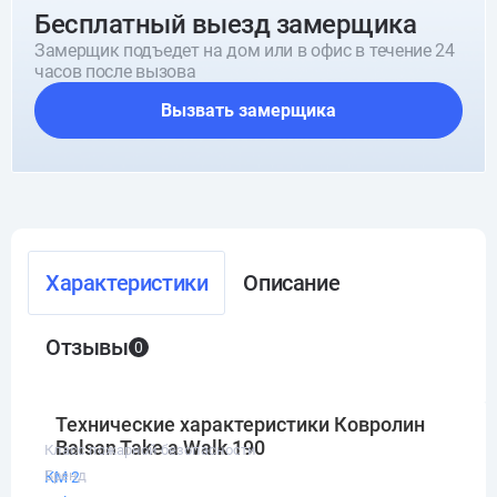
Бесплатный выезд замерщика
Замерщик подъедет на дом или в офис в течение 24
часов после вызова
Вызвать замерщика
Характеристики
Описание
Отзывы
0
Технические характеристики Ковролин
Balsan Take a Walk 190
Класс пожарной безопасности
Бренд
КМ 2