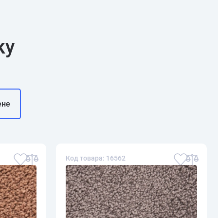
ку
ене
Код товара: 16562