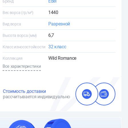
Edel
Бренд
1440
Вес ворса (гр/м²)
Разрезной
Вид ворса
6,7
Высота ворса (мм)
32 класс
Класс износостойкости
Wild Romance
Коллекция
Все характеристики
Стоимость доставки
рассчитывается индивидуально
О доставке и оплате