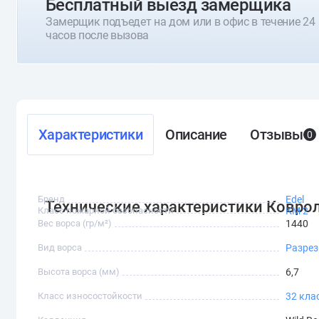
Бесплатный выезд замерщика
Замерщик подъедет на дом или в офис в течение 24
часов после вызова
Характеристики
Описание
Отзывы
0
Бренд
Edel
Технические характеристики Коврол
Класс пожарной безопасности
КМ 2
Вес ворса (гр/м²)
1440
Вид ворса
Разре
Высота ворса (мм)
6,7
Класс износостойкости
32 кла