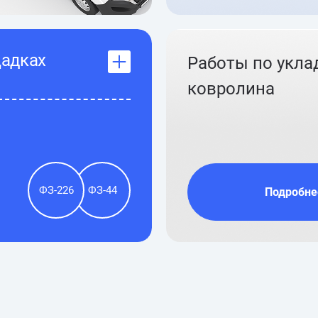
щадках
Работы по укла
ковролина
ФЗ-226
ФЗ-44
Подробне