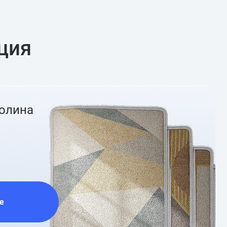
ция
ролина
е