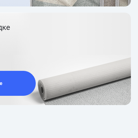
дке
е