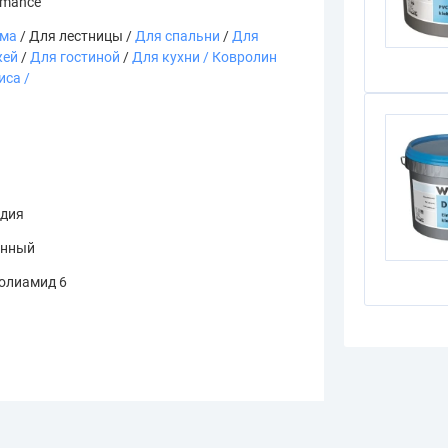
omance
ома
/ Для лестницы /
Для спальни
/
Для
жей
/
Для гостиной
/
Для кухни
/ Ковролин
иса /
ндия
онный
олиамид 6