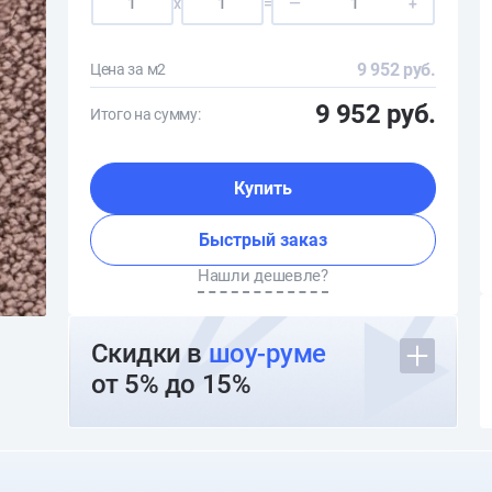
x
=
—
+
9 952 руб.
Цена за м2
9 952 руб.
Итого на сумму:
Купить
Быстрый заказ
Нашли дешевле?
Скидки в
шоу-руме
от 5% до 15%
О шоуруме