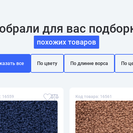
обрали для вас подбор
похожих товаров
казать все
По цвету
По длинне ворса
По ц
: 16559
Код товара: 16561