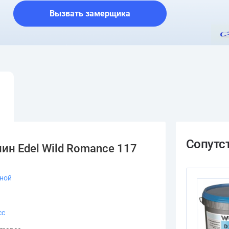
Вызвать замерщика
ин Edel Wild Romance 117
зной
сс