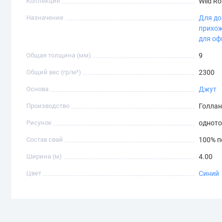
Коллекция
Wild R
Назначение
Для д
прихо
для оф
Общая толщина (мм)
9
Общий вес (гр/м²)
2300
Основа
Джут
Производство
Голла
Рисунок
однот
Состав свай
100% п
Ширина (м)
4.00
Цвет
Синий