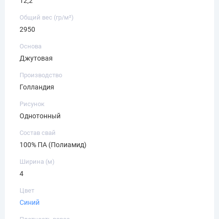
12,2
Общий вес (гр/м²)
2950
Основа
Джутовая
Производство
Голландия
Рисунок
Однотонный
Состав свай
100% ПА (Полиамид)
Ширина (м)
4
Цвет
Синий