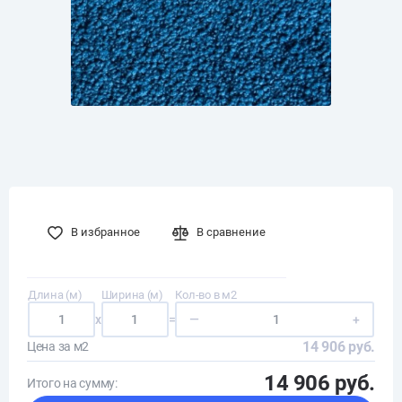
В избранное
В сравнение
Длина (м)
Ширина (м)
Кол-во в м2
x
=
—
+
14 906 руб.
Цена за м2
14 906 руб.
Итого на сумму: