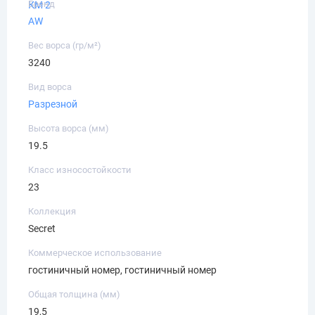
Бренд
КМ 2
AW
Вес ворса (гр/м²)
3240
Вид ворса
Разрезной
Высота ворса (мм)
19.5
Класс износостойкости
23
Коллекция
Secret
Коммерческое использование
гостиничный номер, гостиничный номер
Общая толщина (мм)
19,5