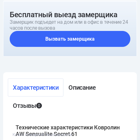
Бесплатный выезд замерщика
Замерщик подъедет на дом или в офис в течение 24
часов после вызова
Вызвать замерщика
Характеристики
Описание
Отзывы
0
Технические характеристики Ковролин
AW Sensualite Secret 61
Класс пожарной безопасности