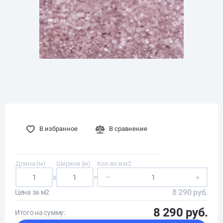
В избранное
В сравнение
Длина (м)
Ширина (м)
Кол-во в м2
x
=
—
+
8 290 руб.
Цена за м2
8 290 руб.
Итого на сумму: