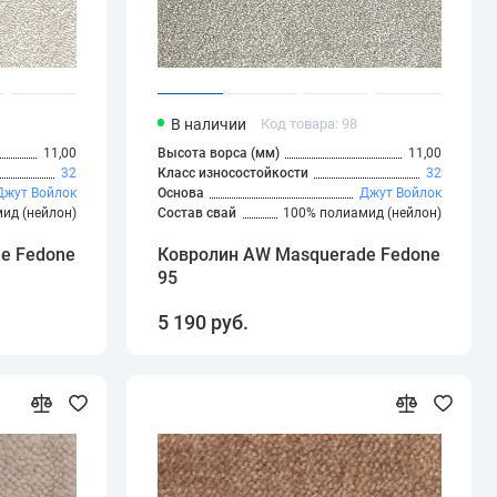
В наличии
Код товара: 98
11,00
Высота ворса (мм)
11,00
32
Класс износостойкости
32
Джут
Войлок
Основа
Джут
Войлок
ид (нейлон)
Состав свай
100% полиамид (нейлон)
e Fedone
Ковролин AW Masquerade Fedone
95
5 190 руб.