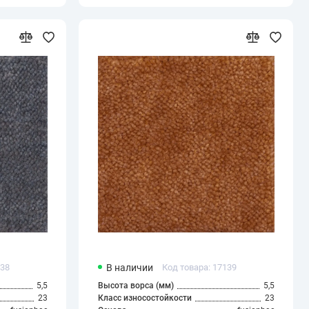
138
В наличии
Код товара: 17139
5,5
Высота ворса (мм)
5,5
23
Класс износостойкости
23