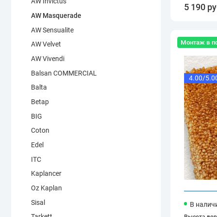
AW Invictus
5 190 ру
AW Masquerade
AW Sensualite
Монтаж в п
AW Velvet
AW Vivendi
Balsan COMMERCIAL
4.00/5.0
Balta
Betap
BIG
Coton
Edel
ITC
Kaplancer
Oz Kaplan
Sisal
В налич
Tarkett