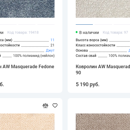
ии
Код товара: 19418
В наличии
Код товара: 97
са (мм)
11
Высота ворса (мм)
состойкости
21
Класс износостойкости
Джут
Основа
й
100% полиамид (нейлон)
Состав свай
100% полиам
н AW Masquerade Fedone
Ковролин AW Masquerad
90
б.
5 190 руб.