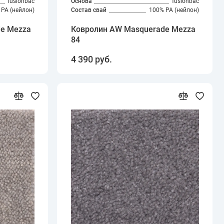
fusionbac
Основа
fusionbac
PA (нейлон)
Состав свай
100% PA (нейлон)
e Mezza
Ковролин AW Masquerade Mezza
84
4 390 руб.