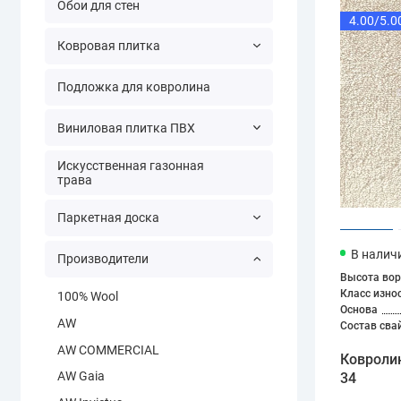
Обои для стен
4.00/5.0
Ковровая плитка
Подложка для ковролина
Виниловая плитка ПВХ
Искусственная газонная
трава
Паркетная доска
В налич
Производители
Высота вор
Класс изно
100% Wool
Основа
AW
Состав сва
AW COMMERCIAL
Ковроли
AW Gaia
34