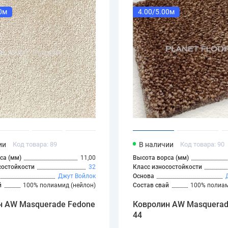
0м
4.00/5.00м
ии
Код товара: 89
В наличии
Код товара: 90
са (мм)
11,00
Высота ворса (мм)
состойкости
32
Класс износостойкости
Джут
Войлок
Основа
й
100% полиамид (нейлон)
Состав свай
100% полиам
н AW Masquerade Fedone
Ковролин AW Masquerad
44