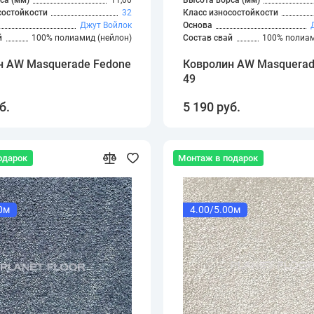
са (мм)
11,00
Высота ворса (мм)
состойкости
32
Класс износостойкости
Джут
Войлок
Основа
й
100% полиамид (нейлон)
Состав свай
100% полиам
н AW Masquerade Fedone
Ковролин AW Masquerad
49
б.
5 190 руб.
одарок
Монтаж в подарок
0м
4.00/5.00м