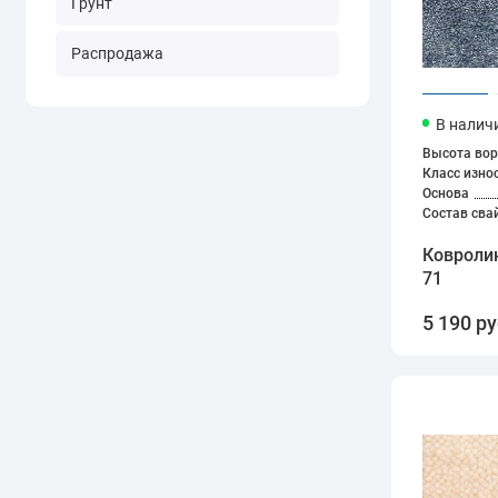
Грунт
Распродажа
В налич
Высота вор
Класс изно
Основа
Состав сва
Ковроли
71
5 190 ру