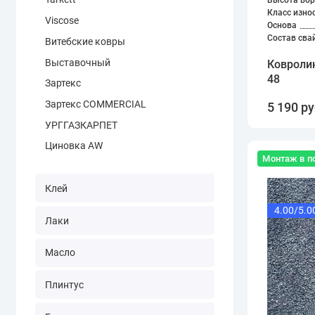
Высота вор
Класс изно
Viscose
Основа
Состав сва
Витебские ковры
Выставочный
Ковроли
48
Зартекс
Зартекс COMMERCIAL
5 190 ру
УРГГАЗКАРПЕТ
Циновка AW
Монтаж в п
Клей
4.00/5.0
Лаки
Масло
Плинтус