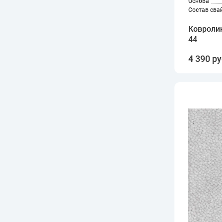
Основа
Состав сва
Ковроли
44
4 390 ру