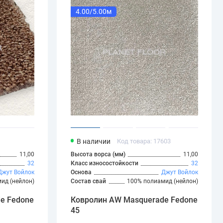
4.00/5.00м
В наличии
Код товара: 17603
11,00
Высота ворса (мм)
11,00
32
Класс износостойкости
32
Джут
Войлок
Основа
Джут
Войлок
ид (нейлон)
Состав свай
100% полиамид (нейлон)
e Fedone
Ковролин AW Masquerade Fedone
45