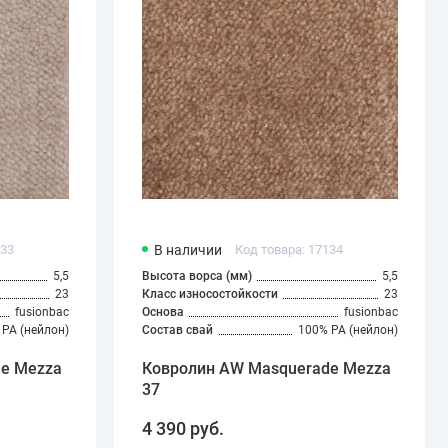
133
В наличии
Код товара: 17134
5,5
Высота ворса (мм)
5,5
23
Класс износостойкости
23
fusionbac
Основа
fusionbac
PA (нейлон)
Состав свай
100% PA (нейлон)
e Mezza
Ковролин AW Masquerade Mezza
37
4 390 руб.