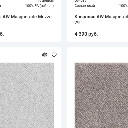
fusionbac
Основа
й
100% PA (нейлон)
Состав свай
100% 
н AW Masquerade Mezza
Ковролин AW Masquerad
79
б.
4 390 руб.