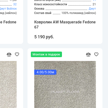
11,00
Высота ворса (мм)
11
32
Класс износостойкости
21
Джут
Войлок
Основа
Джут
ид (нейлон)
Состав свай
100% полиамид (нейлон)
e Fedone
Ковролин AW Masquerade Fedone
67
5 190 руб.
Монтаж в подарок
4.00/5.00м