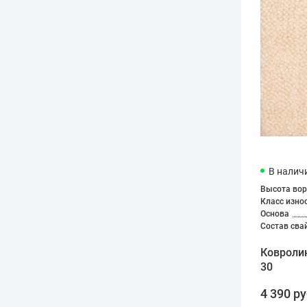
В налич
Высота вор
Класс изно
Основа
Состав сва
Ковроли
30
4 390 ру