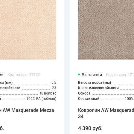
ии
Код товара: 17132
В наличии
Код товара: 17
са (мм)
5,5
Высота ворса (мм)
состойкости
23
Класс износостойкости
fusionbac
Основа
й
100% PA (нейлон)
Состав свай
100% 
н AW Masquerade Mezza
Ковролин AW Masquerad
34
б.
4 390 руб.