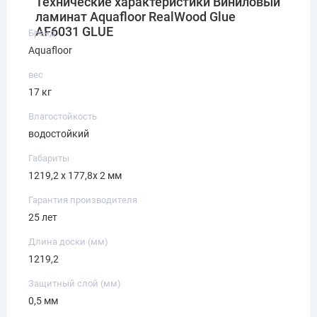
Технические характеристики Виниловый
ламинат Aquafloor RealWood Glue
AF6031 GLUE
Бренд
Aquafloor
вес
17 кг
Влагостойкость
водостойкий
Габариты
1219,2 х 177,8х 2 мм
Гарантия производителя
25 лет
Длина доски (мм)
1219,2
Защитный слой (мм)
0,5 мм