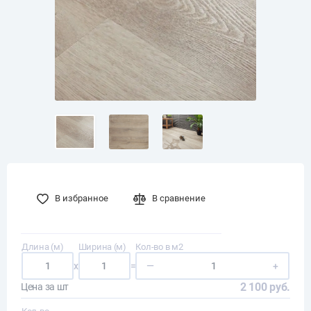
В избранное
В сравнение
Длина (м)
Ширина (м)
Кол-во в м2
x
=
—
+
2 100 руб.
Цена за шт