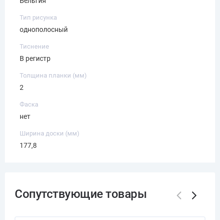
Бельгия
Тип рисунка
однополосный
Тиснение
В регистр
Толщина планки (мм)
2
Фаска
нет
Ширина доски (мм)
177,8