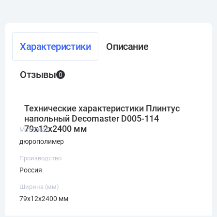
Характеристики
Описание
Отзывы
0
Технические характеристики Плинтус
напольный Decomaster D005-114
79x12x2400 мм
Материал
дюрополимер
Производство
Россия
Ширина (мм)
79x12x2400 мм