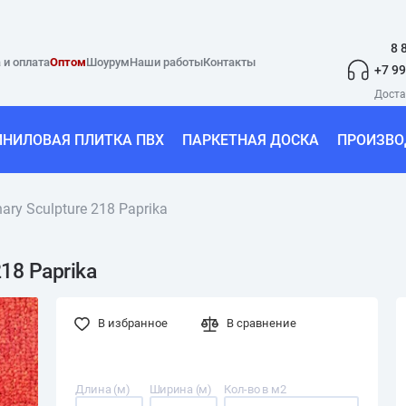
8 
 и оплата
Оптом
Шоурум
Наши работы
Контакты
+7 99
ИНИЛОВАЯ ПЛИТКА ПВХ
ПАРКЕТНАЯ ДОСКА
ПРОИЗВО
ry Sculpture 218 Paprika
18 Paprika
В избранное
В сравнение
Длина (м)
Ширина (м)
Кол-во в м2