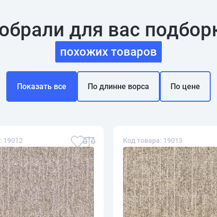
обрали для вас подбор
похожих товаров
Показать все
По длинне ворса
По цене
: 19012
Код товара: 19013