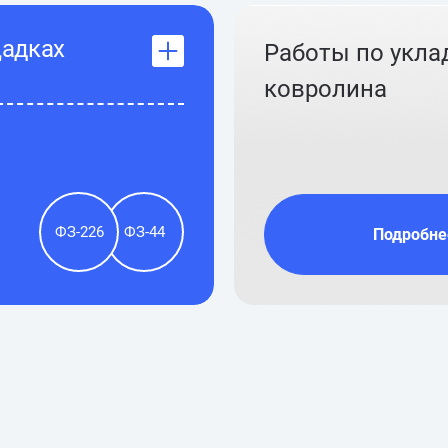
щадках
Работы по укла
ковролина
ФЗ-226
ФЗ-44
Подробне