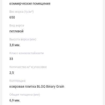
коммерческие помещения
Вес ворса (гр/м²)
650
Вид ворса
петлевой
Высота ворса (мм)
3,8 мм.
Класс износостойкости
33
Количество м² в упаковке
2,5
Коллекция
ковровая плитка BLOQ Binary Grain
Общая толщина (мм)
6,9 мм.