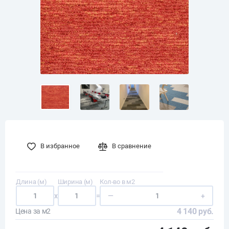
В избранное
В сравнение
Длина (м)
Ширина (м)
Кол-во в м2
x
=
—
+
4 140 руб.
Цена за м2