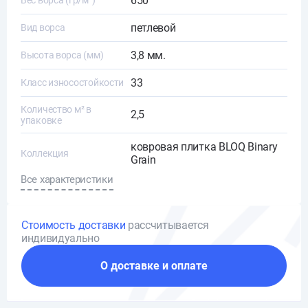
650
Вес ворса (гр/м²)
петлевой
Вид ворса
3,8 мм.
Высота ворса (мм)
33
Класс износостойкости
Количество м² в
2,5
упаковке
ковровая плитка BLOQ Binary
Коллекция
Grain
Все характеристики
Стоимость доставки
рассчитывается
индивидуально
О доставке и оплате