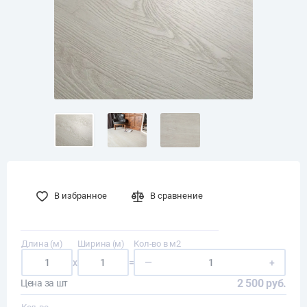
В избранное
В сравнение
Длина (м)
Ширина (м)
Кол-во в м2
x
=
—
+
2 500 руб.
Цена за шт