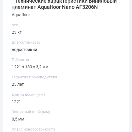
Технические характеристики Виниловый
ламинат Aquafloor Nano AF3206N
Бренд
Aquafloor
вес
23 кг
Влагостойкость
водостойкий
Габариты
1221 х 180 х 3,2 мм
Гарантия производителя
25 лет
Длина доски (мм)
1221
Защитный слой (мм)
0,5 мм
Класс износостойкости