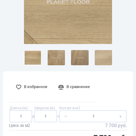
В избранное
В сравнение
Длина (м)
Ширина (м)
Кол-во в м2
x
=
—
+
7 700 руб.
Цена за м2