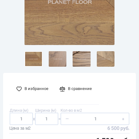
В избранное
В сравнение
Длина (м)
Ширина (м)
Кол-во в м2
x
=
—
+
6 500 руб.
Цена за м2