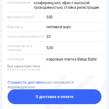
использование
конференц-зал, офис с высокой
проходимостью, стойка регистрации
550
Вес ворса (гр/м²)
петлевой ворс
Вид ворса
33
Класс износостойкости
Количество м² в
5,00
упаковке
ковровая плитка Betap Baltic
Коллекция
Все характеристики
Стоимость доставки
рассчитывается
индивидуально
О доставке и оплате