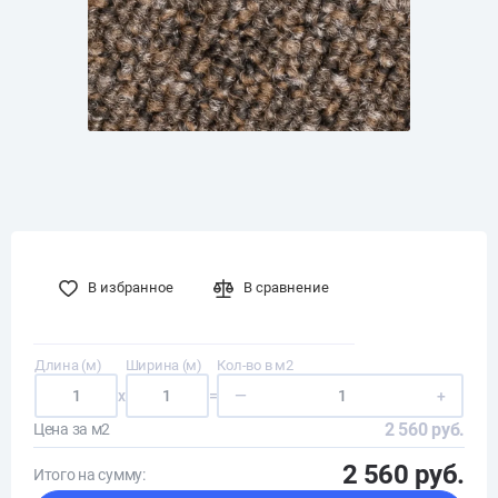
В избранное
В сравнение
Длина (м)
Ширина (м)
Кол-во в м2
x
=
—
+
2 560 руб.
Цена за м2
2 560 руб.
Итого на сумму: