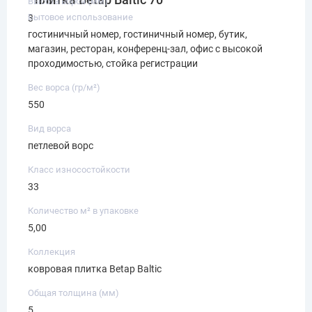
Высота ворса (мм)
Бытовое использование
3
гостиничный номер, гостиничный номер, бутик,
магазин, ресторан, конференц-зал, офис с высокой
проходимостью, стойка регистрации
Вес ворса (гр/м²)
550
Вид ворса
петлевой ворс
Класс износостойкости
33
Количество м² в упаковке
5,00
Коллекция
ковровая плитка Betap Baltic
Общая толщина (мм)
5