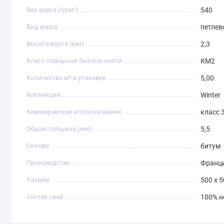
Вес ворса (гр/м²)
540
Вид ворса
петлев
Высота ворса (мм)
2,3
Класс пожарной безопасности
КМ2
Количество м² в упаковке
5,00
Коллекция
Winter
Коммерческое использование
класс 
Общая толщина (мм)
5,5
Основа
битум
Производство
Франц
Размер
500 х 
Состав свай
100% н