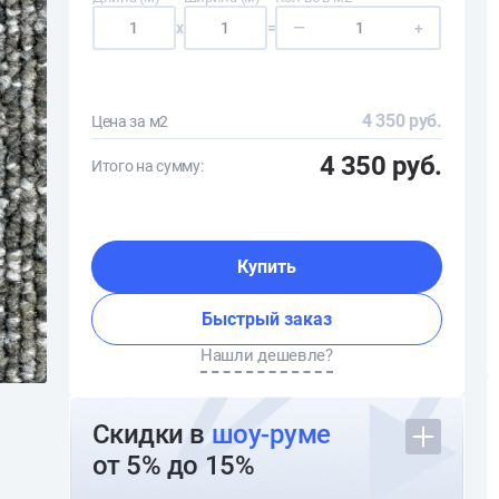
x
=
—
+
4 350 руб.
Цена за м2
4 350 руб.
Итого на сумму:
Купить
Быстрый заказ
Нашли дешевле?
Скидки в
шоу-руме
от 5% до 15%