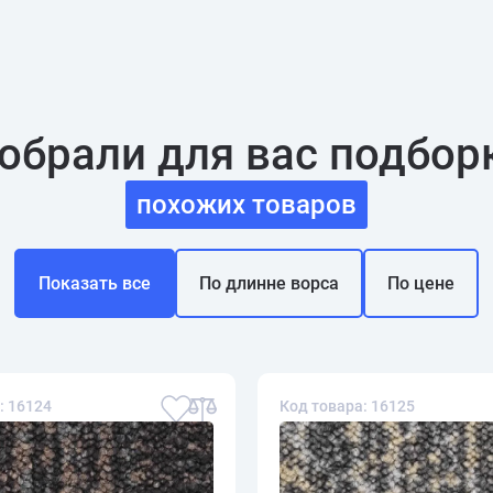
обрали для вас подбор
похожих товаров
Показать все
По длинне ворса
По цене
: 16124
Код товара: 16125