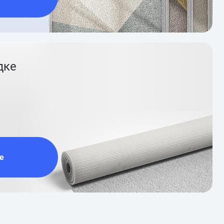
дке
е