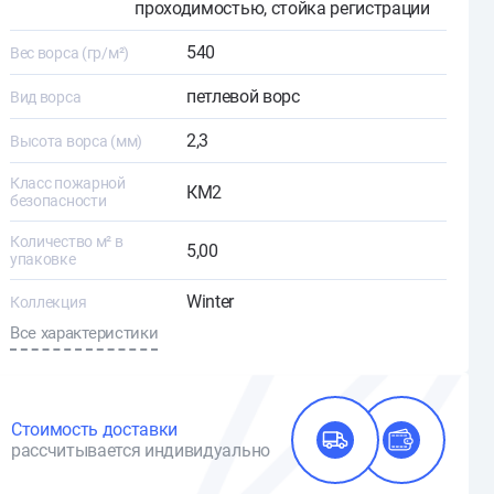
проходимостью, стойка регистрации
540
Вес ворса (гр/м²)
петлевой ворс
Вид ворса
2,3
Высота ворса (мм)
Класс пожарной
КМ2
безопасности
Количество м² в
5,00
упаковке
Winter
Коллекция
Все характеристики
Стоимость доставки
рассчитывается индивидуально