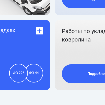
щадках
Работы по укла
ковролина
ФЗ-226
ФЗ-44
Подробне