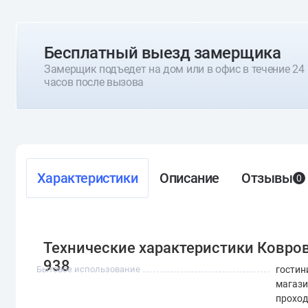
Бесплатный выезд замерщика
Замерщик подъедет на дом или в офис в течение 24
часов после вызова
Характеристики
Описание
Отзывы
0
Технические характеристики Коврова
938
Бытовое использование
гостин
магази
проход