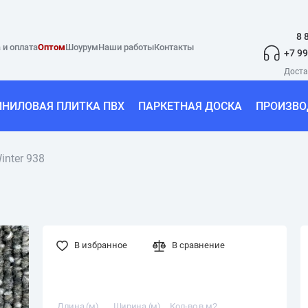
8 
 и оплата
Оптом
Шоурум
Наши работы
Контакты
+7 99
ИНИЛОВАЯ ПЛИТКА ПВХ
ПАРКЕТНАЯ ДОСКА
ПРОИЗВО
inter 938
В избранное
В сравнение
Длина (м)
Ширина (м)
Кол-во в м2