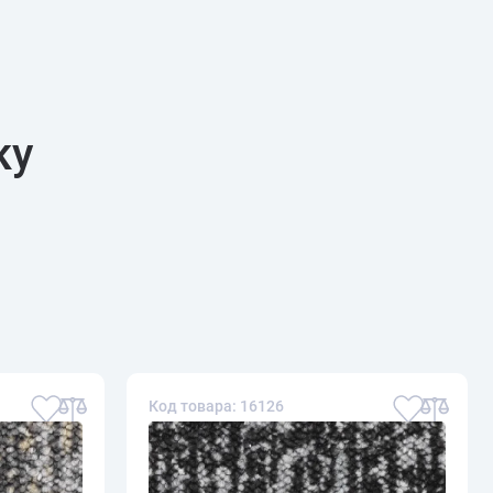
ку
Код товара: 16126