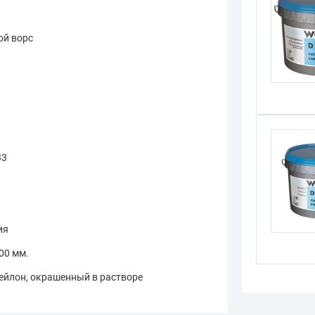
ой ворс
33
ия
500 мм.
ейлон, окрашенный в растворе