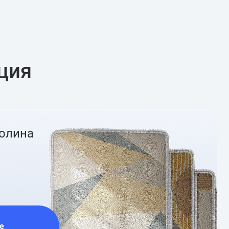
ция
ролина
е